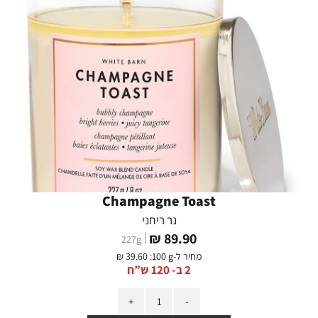
Champagne Toast
נר ריחני
מחיר
89.90 ₪
227
g
מוצר
מחיר ל-
:100 g
39.60 ₪
2 ב- 120 ש”ח
כמות