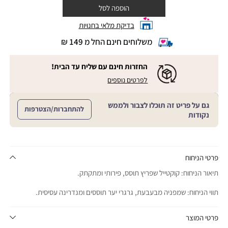
הוספה לסל
בדיקת מלאי בחנויות
משלוחים חינם החל מ 149 ₪
|
משלוחים
חינם
החזרות חינם עם שליח עד הבית!
החל
|
|
לפרטים נוספים
מ
החזרות
החזרות
חינם
149
חינם
עם
₪
גם על פריט זה תוכלו לצבור ולממש
שליח
עם
להתחברות/הצטרפות
עד
|
נקודות
שליח
הבית!
cart
|
עד
product
sales
הבית!
page
support
|
sale
support
(18)
product
פרטי הניחוח
(16)
page
תיאור הניחוח: קוקטייל שפריץ תוסס, פירותי ומתקתק.
sale
support
תווי הניחוח: שמפניה מבעבעת, גרגרי יער תוססים ומנדרינה עסיסית.
(16)
פרטי המוצר