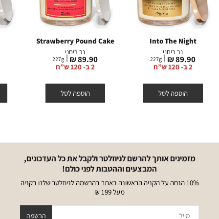
Strawberry Pound Cake
Into The Night
נר ריחני
נר ריחני
מחיר
מחיר
מ
₪
89.90 ₪
89.90 ₪
227
g
227
g
מוצר
מוצר
מ
2 ב- 120 ש”ח
2 ב- 120 ש”ח
הוספה לסל
הוספה לסל
מזמינים אותך להרשם לניוזלטר ולקבל את כל העדכונים,
המבצעים וההטבות לפני כולם!
10% הנחה על הקניה הראשונה באתר בהרשמה לניוזלטר שלנו בקניה
מעל 199 ₪
מייל
הרשמה