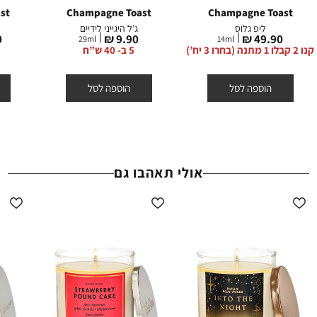
קופונים - ניתן לממש קופון אחד בהזמנה. הנחת קופון אינה חלה על דמי
st
Champagne Toast
Champagne Toast
הצטרפות, דמי משלוח וגיפטקארד.
ליפ גלוס
ג’ל היגייני לידיים
מחיר
מחיר
מ
₪
9.90 ₪
49.90 ₪
ההנחות תקפות באתר החברה על המוצרים המשתתפים בלבד, המסומנים
29
ml
14
ml
מוצר
מוצר
מ
קנו 2 קבלו 1 מתנה (בחרו 3 יח’)
5 ב- 40 ש”ח
באתר באותה תווית (סטמפת) הנחה.
הוספה לסל
הוספה לסל
אולי תאהבו גם