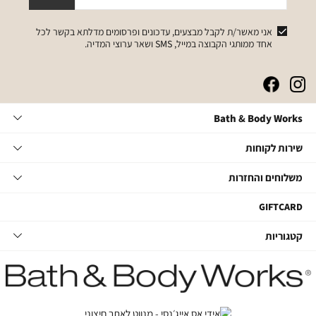
אני מאשר/ת לקבל מבצעים, עדכונים ופרסומים מדלתא בקשר לכל
אחד ממותגי הקבוצה במייל, SMS ושאר ערוצי המדיה.
|
|
|
|
באנר
באנר
באנר
באנר
אייקונים
אייקונים
אייקונים
אייקונים
Bath
Bath & Body Works
סושיאל
סושיאל
סושיאל
סושיאל
&
(262)
(262)
(262)
(262)
Body
שירות
אודות
שירות לקוחות
Works
לקוחות
תקנון
משלוחים
צור קשר
משלוחים והחזרות
תקנון מועדון
והחזרות
שאלות ותשובות
מועדון לקוחות
משלוחים
GIFTCARD
הסדרי נגישות
החלפות והחזרות
קטגוריות
קטגוריות
מדיניות פרטיות
ביטול עסקה
טיפוח גוף
דרושים במטה
מעקב משלוחים
סבוני ידיים
דרושים בחנויות
החזרות עם שליח
נרות ובישום הבית
קשרי משקיעים