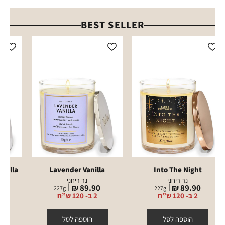
BEST SELLER
nilla
Lavender Vanilla
Into The Night
נר ריחני
נר ריחני
מחיר
מחיר
מ
₪
89.90 ₪
89.90 ₪
227
g
227
g
מוצר
מוצר
מ
2 ב- 120 ש”ח
2 ב- 120 ש”ח
הוספה לסל
הוספה לסל