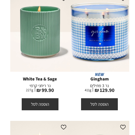
NEW
White Tea & Sage
Gingham
נר 3 פתילים
נר ריחני קרמי
מחיר
מחיר
99.90 ₪
129.90 ₪
227
g
411
g
מוצר
מוצר
הוספה לסל
הוספה לסל