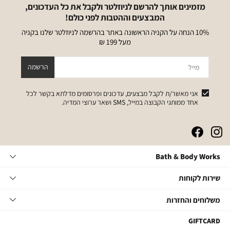
מזמינים אותך להרשם לניוזלטר ולקבל את כל העדכונים,
המבצעים וההטבות לפני כולם!
10% הנחה על הקניה הראשונה באתר בהרשמה לניוזלטר שלנו בקניה
מעל 199 ₪
מייל
הרשמה
אני מאשר/ת לקבל מבצעים, עדכונים ופרסומים מדלתא בקשר לכל
אחד ממותגי הקבוצה במייל, SMS ושאר ערוצי המדיה.
|
|
|
|
באנר
באנר
באנר
באנר
אייקונים
אייקונים
אייקונים
אייקונים
Bath
Bath & Body Works
סושיאל
סושיאל
סושיאל
סושיאל
&
(262)
(262)
(262)
(262)
Body
שירות
אודות
שירות לקוחות
Works
לקוחות
תקנון
משלוחים
צור קשר
משלוחים והחזרות
תקנון מועדון
והחזרות
שאלות ותשובות
מועדון לקוחות
משלוחים
GIFTCARD