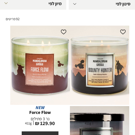
סינון לפי
92
פריטים
NEW
NEW
Force Flow
Bounty Hunter
נר 3 פתילים
נר 3 פתילים
מחיר
מחיר
129.90 ₪
129.90 ₪
411
g
411
g
מוצר
מוצר