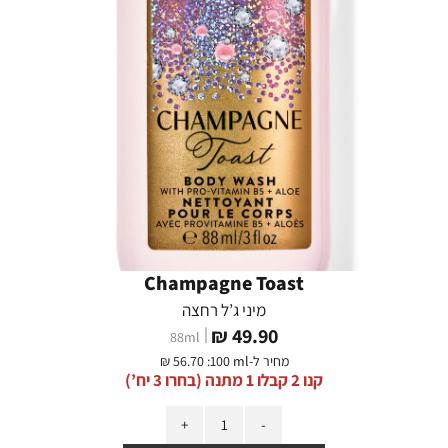
Champagne Toast
מיני ג’ל רחצה
מחיר
49.90 ₪
88
ml
מוצר
מחיר ל-
:100 ml
56.70 ₪
קנו 2 קבלו 1 מתנה (בחרו 3 יח’)
כמות