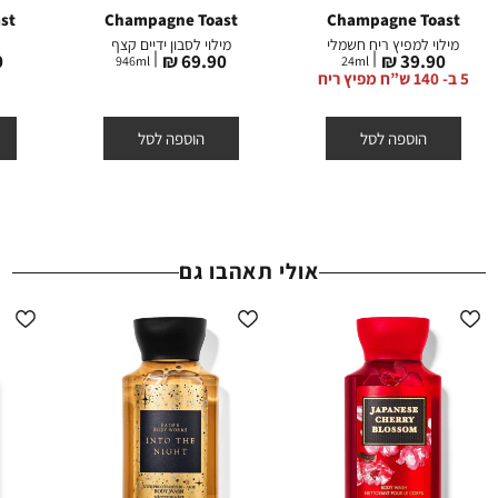
קופונים - ניתן לממש קופון אחד בהזמנה. הנחת קופון אינה חלה על דמי
st
Champagne Toast
Champagne Toast
הצטרפות, דמי משלוח וגיפטקארד.
מילוי למפיץ ריח חשמלי
מילוי לסבון ידיים קצף
מחיר
מחיר
מ
₪
69.90 ₪
39.90 ₪
ההנחות תקפות באתר החברה על המוצרים המשתתפים בלבד, המסומנים
946
ml
24
ml
מוצר
מוצר
מ
5 ב- 140 ש”ח מפיץ ריח
באתר באותה תווית (סטמפת) הנחה.
הוספה לסל
הוספה לסל
אולי תאהבו גם