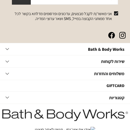
אני מאשר/ת לקבל מבצעים, עדכונים ופרסומים מדלתא בקשר לכל
אחד ממותגי הקבוצה במייל, SMS ושאר ערוצי המדיה.
|
|
|
|
באנר
באנר
באנר
באנר
אייקונים
אייקונים
אייקונים
אייקונים
Bath
Bath & Body Works
סושיאל
סושיאל
סושיאל
סושיאל
&
(262)
(262)
(262)
(262)
Body
שירות
אודות
שירות לקוחות
Works
לקוחות
תקנון
משלוחים
צור קשר
משלוחים והחזרות
תקנון מועדון
והחזרות
שאלות ותשובות
מועדון לקוחות
משלוחים
GIFTCARD
הסדרי נגישות
החלפות והחזרות
קטגוריות
קטגוריות
מדיניות פרטיות
ביטול עסקה
טיפוח גוף
דרושים במטה
מעקב משלוחים
סבוני ידיים
דרושים בחנויות
החזרות עם שליח
נרות ובישום הבית
קשרי משקיעים