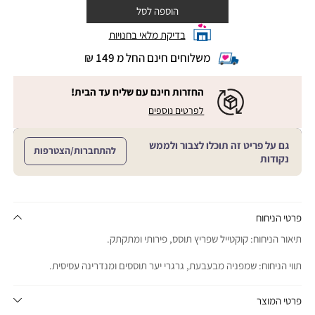
הוספה לסל
בדיקת מלאי בחנויות
משלוחים חינם החל מ 149 ₪
|
משלוחים
חינם
החזרות חינם עם שליח עד הבית!
החל
|
|
לפרטים נוספים
מ
החזרות
החזרות
חינם
149
חינם
עם
₪
גם על פריט זה תוכלו לצבור ולממש
שליח
עם
להתחברות/הצטרפות
עד
|
נקודות
שליח
הבית!
cart
|
עד
product
sales
הבית!
page
support
|
sale
support
(18)
product
פרטי הניחוח
(16)
page
תיאור הניחוח: קוקטייל שפריץ תוסס, פירותי ומתקתק.
sale
support
תווי הניחוח: שמפניה מבעבעת, גרגרי יער תוססים ומנדרינה עסיסית.
(16)
פרטי המוצר