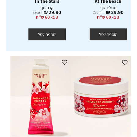
gar
In The Stars
At The Beach
תחליב גוף
קרם גוף
מחיר
מחיר
מ
₪
29.90 ₪
29.90 ₪
226
g
236
ml
מוצר
מוצר
מ
3 ב- 60 ש”ח
3 ב- 60 ש”ח
הוספה לסל
הוספה לסל