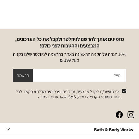
מזמינים אותך להרשם לניוזלטר ולקבל את כל העדכונים,
המבצעים וההטבות לפני כולם!
10% הנחה על הקניה הראשונה באתר בהרשמה לניוזלטר שלנו בקניה
מעל 199 ₪
מייל
הרשמה
אני מאשר/ת לקבל מבצעים, עדכונים ופרסומים מדלתא בקשר לכל
אחד ממותגי הקבוצה במייל, SMS ושאר ערוצי המדיה.
|
|
|
|
באנר
באנר
באנר
באנר
אייקונים
אייקונים
אייקונים
אייקונים
Bath
Bath & Body Works
סושיאל
סושיאל
סושיאל
סושיאל
&
(262)
(262)
(262)
(262)
Body
שירות