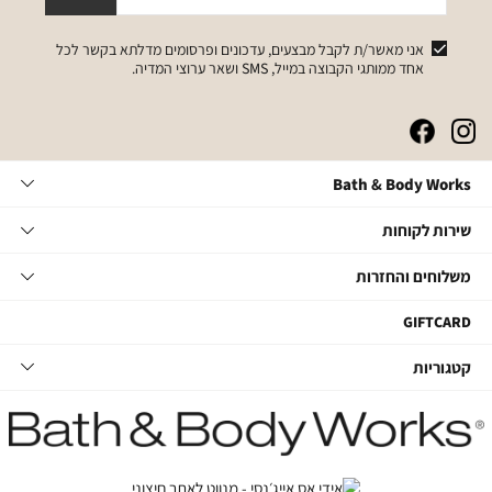
אני מאשר/ת לקבל מבצעים, עדכונים ופרסומים מדלתא בקשר לכל
אחד ממותגי הקבוצה במייל, SMS ושאר ערוצי המדיה.
|
|
|
|
באנר
באנר
באנר
באנר
אייקונים
אייקונים
אייקונים
אייקונים
Bath
Bath & Body Works
סושיאל
סושיאל
סושיאל
סושיאל
&
(262)
(262)
(262)
(262)
Body
שירות
אודות
שירות לקוחות
Works
לקוחות
תקנון
משלוחים
צור קשר
משלוחים והחזרות
תקנון מועדון
והחזרות
שאלות ותשובות
מועדון לקוחות
משלוחים
GIFTCARD
הסדרי נגישות
החלפות והחזרות
קטגוריות
קטגוריות
מדיניות פרטיות
ביטול עסקה
טיפוח גוף
דרושים במטה
מעקב משלוחים
סבוני ידיים
דרושים בחנויות
החזרות עם שליח
נרות ובישום הבית
קשרי משקיעים