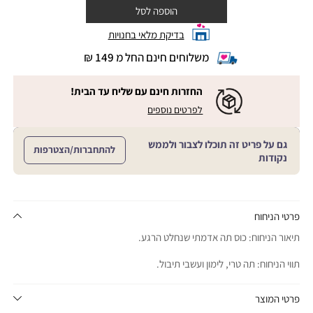
הוספה לסל
בדיקת מלאי בחנויות
משלוחים חינם החל מ 149 ₪
|
משלוחים
חינם
החזרות חינם עם שליח עד הבית!
החל
|
|
לפרטים נוספים
מ
החזרות
החזרות
חינם
149
חינם
עם
₪
גם על פריט זה תוכלו לצבור ולממש
שליח
עם
להתחברות/הצטרפות
עד
|
נקודות
שליח
הבית!
cart
|
עד
product
sales
הבית!
page
support
|
sale
support
(18)
product
פרטי הניחוח
(16)
page
תיאור הניחוח: כוס תה אדמתי שנחלט הרגע.
sale
support
תווי הניחוח: תה טרי, לימון ועשבי תיבול.
(16)
פרטי המוצר