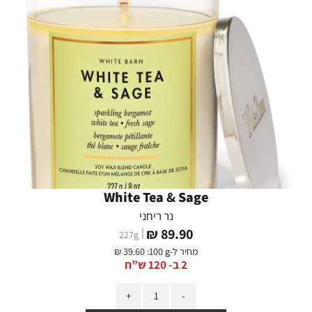
White Tea & Sage
נר ריחני
מחיר
89.90 ₪
227
g
מוצר
מחיר ל-
:100 g
39.60 ₪
2 ב- 120 ש”ח
כמות