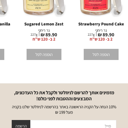
nilla
Sugared Lemon Zest
Strawberry Pound Cake
נר ריחני
נר ריחני
מחיר
מחיר
מ
₪
89.90 ₪
89.90 ₪
227
g
227
g
מוצר
מוצר
מ
2 ב- 120 ש”ח
2 ב- 120 ש”ח
הוספה לסל
הוספה לסל
מזמינים אותך להרשם לניוזלטר ולקבל את כל העדכונים,
המבצעים וההטבות לפני כולם!
10% הנחה על הקניה הראשונה באתר בהרשמה לניוזלטר שלנו בקניה
מעל 199 ₪
מייל
הרשמה