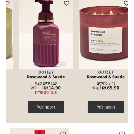
OUTLET
OUTLET
ss
Rosewood & Suede
Rosewood & Suede
נר 3 פתילים
סבון ידיים קצף
מחיר
מחיר
מ
14.90 ₪
69.90 ₪
259
ml
411
g
מוצר
מוצר
מ
3 ב- 30 ש”ח
הוספה לסל
הוספה לסל