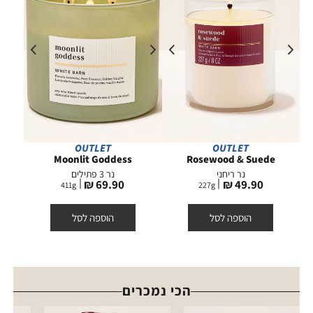
OUTLET
OUTLET
Moonlit Goddess
Rosewood & Suede
נר ריחני
נר 3 פתילים
מחיר
מחיר
69.90 ₪
49.90 ₪
411
g
227
g
מוצר
מוצר
הוספה לסל
הוספה לסל
הכי נמכרים