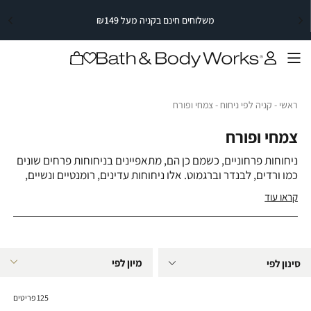
משלוחים חינם בקניה מעל ₪149
|
משלוחים
|
חינם
משלוחים
משלוחים
חינם
בקניה
חינם
מעל
בקניה
בקניה
תפריט
מעל
₪149
מעל
₪149
₪149
|
|
סייל
ראשי
קניה לפי ניחוח
צמחי ופורח
ראשי
קניה לפי ניחוח
צמחי ופורח
סייל
סטריפ
סטריפ
עליון
עליון
צמחי ופורח
(2)
(2)
ניחוחות פרחוניים, כשמם כן הם, מתאפיינים בניחוחות פרחים שונים
כמו ורדים, לבנדר וברגמוט. אלו ניחוחות עדינים, רומנטיים ונשיים,
המבטאים את היופי והאלגנטיות של שדה פרחים מלבלב.
קראו עוד
ניחוחות פרחוניים הם קלים ואווריריים, מושלמים להוספת מגע של
רומנטיקה ותחכום לכל אירוע.
בזכות הקלילות הרומנטית שלהם, ניחוחות פרחוניים שימושיים
במיוחד, ומתאימים גם למהלך היום וגם לערב.
סינון לפי
125
פריטים