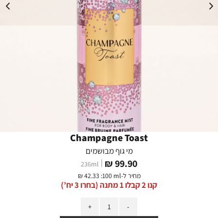
Champagne Toast
מי גוף מבושמים
מחיר
99.90 ₪
236
ml
מוצר
מחיר ל-
:100 ml
42.33 ₪
קנו 2 קבלו 1 מתנה (בחרו 3 יח’)
כמות