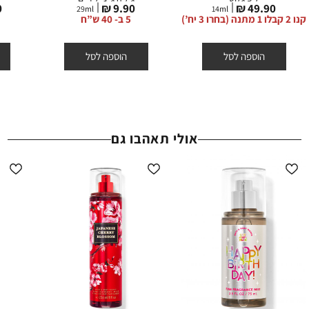
מחיר
מחיר
מ
₪
9.90 ₪
49.90 ₪
ההנחות תקפות באתר החברה על המוצרים המשתתפים בלבד, המסומנים
29
ml
14
ml
מוצר
מוצר
מ
קנו 2 קבלו 1 מתנה (בחרו 3 יח’)
5 ב- 40 ש”ח
באתר באותה תווית (סטמפת) הנחה.
הוספה לסל
הוספה לסל
אולי תאהבו גם