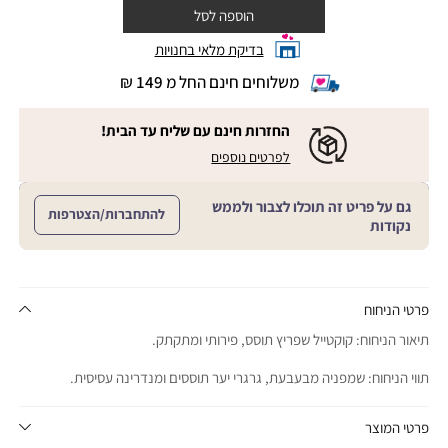
הוספה לסל
בדיקת מלאי בחנויות
משלוחים חינם החל מ 149 ₪
|
משלוחים
חינם
החזרות חינם עם שליח עד הבית!
החל
|
|
לפרטים נוספים
מ
החזרות
החזרות
חינם
149
חינם
עם
₪
גם על פריט זה תוכלו לצבור ולממש
שליח
עם
להתחברות/הצטרפות
עד
|
נקודות
שליח
הבית!
cart
|
עד
product
sales
הבית!
page
support
|
sale
support
(18)
product
פרטי הניחוח
(16)
page
תיאור הניחוח: קוקטייל שפריץ תוסס, פירותי ומתקתק.
sale
support
תווי הניחוח: שמפניה מבעבעת, גרגרי יער תוססים ומנדרינה עסיסית.
(16)
פרטי המוצר