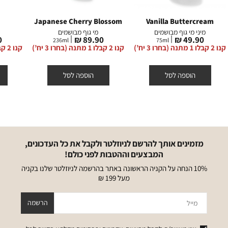
Japanese Cherry Blossom
Vanilla Buttercream
מיני מי גוף מבושמים
מי גוף מבושמים
מחיר
מחיר
מ
₪
89.90 ₪
49.90 ₪
236
ml
75
ml
מוצר
מוצר
מ
קנו 2 קבלו 1 מתנה (בחרו 3 יח’)
קנו 2 קבלו 1 מתנה (בחרו 3 יח’)
קנו 2 קבלו 1 מתנה (בחרו 3 יח’)
הוספה לסל
הוספה לסל
מזמינים אותך להרשם לניוזלטר ולקבל את כל העדכונים,
המבצעים וההטבות לפני כולם!
10% הנחה על הקניה הראשונה באתר בהרשמה לניוזלטר שלנו בקניה
מעל 199 ₪
מייל
הרשמה