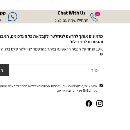
app
Chat With Us
|
התחילו
שיחה
chat
|
|
התחילו שיחה עם נציג
ש
עם
with
chat
chat
with
us
נציג
with
us
|
us
מזמינים אותך להרשם לניוזלטר ולקבל את כל העדכונים, המבצ
|
keep
|
וההטבות לפני כולם!
keep
in
in
keep
touch
touch
in
₪
(23)
(23)
touch
(23)
מייל
הר
אני מאשר/ת לקבל מבצעים, עדכונים ופרסומים מדלתא בקשר לכל אחד ממותג
במייל, SMS ושאר ערוצי המדיה.
|
|
|
|
באנר
באנר
באנר
באנר
אייקונים
אייקונים
אייקונים
אייקונים
סושיאל
סושיאל
סושיאל
סושיאל
(262)
(262)
(262)
(262)