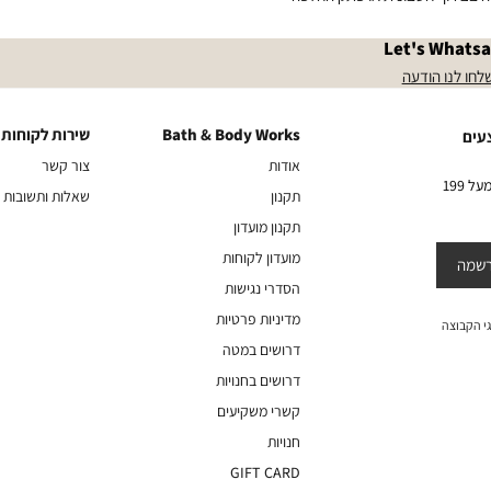
Let's Whats
|
שלחו
לנו
let's
|
|
לחו לנו הודעה
הודעה
whatsapp
let's
let's
whatsapp
|
whatsapp
|
keep
Bath & Body Works
שירות לקוחות
|
Bath
שירות
עים
keep
in
keep
&
לקוחות
in
אודות
צור קשר
touch
touch
in
Body
10% הנחה על הקניה הראשונה באתר בהרשמה לניוזלטר שלנו בקניה מעל 199
(23)
(23)
תקנון
שאלות ותשובות
touch
Works
(23)
תקנון מועדון
מועדון לקוחות
שמה
הסדרי נגישות
מדיניות פרטיות
י הקבוצה
דרושים במטה
דרושים בחנויות
קשרי משקיעים
חנויות
GIFT CARD