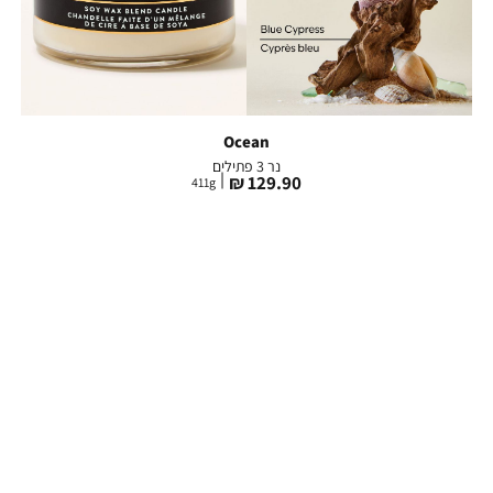
Ocean
נר 3 פתילים
מחיר
129.90 ₪
411
g
מוצר
הוספה לסל