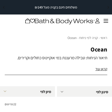
משלוחים חינם בקניה מעל ₪149
|
משלוחים
|
חינם
משלוחים
משלוחים
חינם
בקניה
חינם
מעל
בקניה
בקניה
תפריט
מעל
₪149
מעל
₪149
₪149
|
|
סייל
ראשי
קניה לפי ניחוח
Ocean
ראשי
קניה לפי ניחוח
Ocean
סייל
סטריפ
סטריפ
עליון
עליון
Ocean
(2)
(2)
תיאור הניחוח: טבילה מרעננת במי אוקיינוס כחולים וקרירים.
תווי הניחוח: ברוש, וטיבר ואוויר הים.
קראו עוד
סינון לפי
22
פריטים