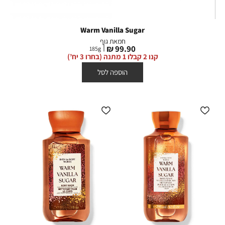
Warm Vanilla Sugar
חמאת גוף
מחיר
99.90 ₪
185
g
מוצר
קנו 2 קבלו 1 מתנה (בחרו 3 יח’)
הוספה לסל