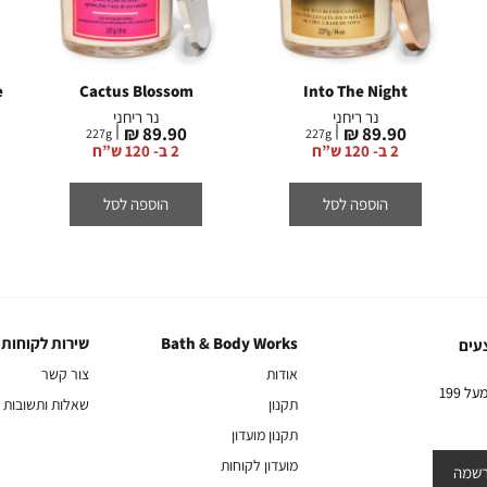
e
Cactus Blossom
Into The Night
נר ריחני
נר ריחני
מחיר
מחיר
89.90 ₪
89.90 ₪
227
g
227
g
מוצר
מוצר
2 ב- 120 ש”ח
2 ב- 120 ש”ח
הוספה לסל
הוספה לסל
Bath & Body Works
שירות לקוחות
Bath
שירות
עים
&
לקוחות
אודות
צור קשר
Body
10% הנחה על הקניה הראשונה באתר בהרשמה לניוזלטר שלנו בקניה מעל 199
תקנון
שאלות ותשובות
Works
תקנון מועדון
מועדון לקוחות
שמה