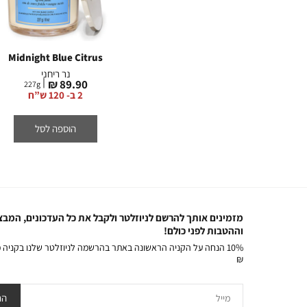
NEW
Midnight Blue Citrus
Japanese Cherry
Ros
Blossom
נר ריחני
נר ריחני
מחיר
89.90 ₪
227
g
2
מחיר
89.90 ₪
227
g
מוצר
2 ב- 120 ש”ח
מוצר
2 ב- 120 ש”ח
הוספה לסל
הוספה לסל
מזמינים אותך להרשם לניוזלטר ולקבל את כל העדכונים, המבצ
וההטבות לפני כולם!
₪
מייל
הר