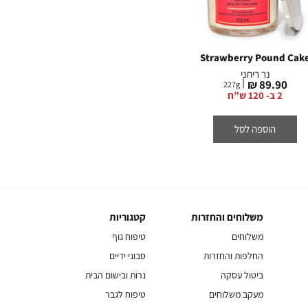
 Zest
Peach Bellini
Strawberry Pound Cak
נר ריחני
נר ריחני
מחיר
מחיר
מח
0 ₪
89.90 ₪
89.90 ₪
227
g
227
g
מוצר
מוצר
מו
2 ב- 120 ש”ח
2 ב- 120 ש”ח
2 ב- 120 ש”
הוספה לסל
הוספה לסל
משלוחים והחזרות
קטגוריות
משלוחים
קטגוריות
והחזרות
משלוחים
טיפוח גוף
החלפות והחזרות
סבוני ידיים
ביטול עסקה
נרות ובישום הבית
מעקב משלוחים
טיפוח לגבר