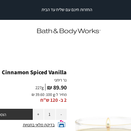
החזרות חינם עם שליח עד הבית
|
|
החזרות
חינם
החזרות
החזרות
עם
חינם
חינם
עם
עם
שליח
עד
שליח
שליח
עד
עד
הבית
הבית
הבית
|
|
סייל
סייל
סטריפ
סטריפ
עליון
עליון
Cinnamon Spiced Vanilla
(2)
(2)
נר ריחני
מחיר
89.90 ₪
227
g
מוצר
מחיר ל-
:100 g
39.60 ₪
2 ב- 120 ש”ח
כמות
הוספ
בדיקת מלאי בחנויות