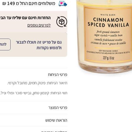
משלוחים חינם החל מ 149 ₪
|
משלוחים
חינם
החזרות חינם עם שליח עד הבי
החל
|
|
לפרטים נוספים
מ
החזרות
החזרות
חינם
149
חינם
עם
₪
שליח
עם
גם על פריט זה תוכלו לצבור
עד
להת
|
שליח
ולממש נקודות
הבית!
cart
|
עד
product
sales
הבית!
page
support
|
sale
support
(18)
product
(16)
page
פרטי הניחוח
sale
תיאור הניחוח: פינוק חמים, מתובל וקרמי.
support
(16)
תווי הניחוח: קינמון טחון, גבישי סוכר ופולי וניל.
פרטי המוצר
יתרונות המוצר: ממלא כל חלל בחווית ניחוח נפ
הוראות שימוש
כל הסיבות להתאהב:
כדי למנוע אש ופציעות קשות: