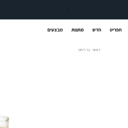
תפריט
חדש
מתנות
מבצעים
ראשי
נר ריחני
ראשי
נר ריחני