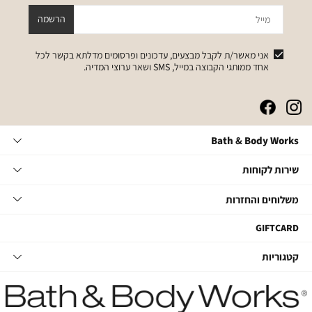
מייל
הרשמה
אני מאשר/ת לקבל מבצעים, עדכונים ופרסומים מדלתא בקשר לכל
אחד ממותגי הקבוצה במייל, SMS ושאר ערוצי המדיה.
|
|
|
|
באנר
באנר
באנר
באנר
אייקונים
אייקונים
אייקונים
אייקונים
Bath
Bath & Body Works
סושיאל
סושיאל
סושיאל
סושיאל
&
(262)
(262)
(262)
(262)
Body
שירות
אודות
שירות לקוחות
Works
לקוחות
תקנון
משלוחים
צור קשר
משלוחים והחזרות
תקנון מועדון
והחזרות
שאלות ותשובות
מועדון לקוחות
משלוחים
GIFTCARD
הסדרי נגישות
החלפות והחזרות
קטגוריות
קטגוריות
מדיניות פרטיות
ביטול עסקה
טיפוח גוף
דרושים במטה
מעקב משלוחים
סבוני ידיים
דרושים בחנויות
החזרות עם שליח