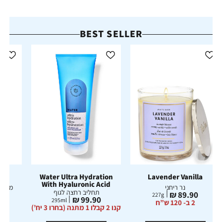
BEST SELLER
la
Water Ultra Hydration
Lavender Vanilla
With Hyaluronic Acid
נר ריחני
מיני 
תחליב רחצה לגוף
מחיר
מ
₪
89.90 ₪
227
g
מחיר
99.90 ₪
295
ml
מוצר
מ
2 ב- 120 ש”ח
מוצר
קנו 2 קבלו 1 מתנה (בחרו 3 יח’)