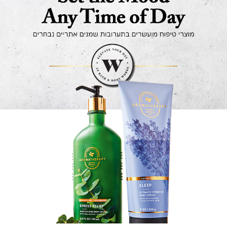
ותמציות צמחי מרפא. שילובם של אלו בשגרת היומיום יכולה להרים
את מצב הרוח, להקל על כאבים, להפחית מתח ולסייע ברגיעה.
שימוש במוצרי ארומתרפיה יכול גם לתרום רבות לבריאות העור.
שמנים טבעיים רבים מכילים תכונות אנטי-בקטריאליות
ואנטי-דלקתיות, המתאימות במיוחד לטיפוח עור רגיש או מגורה,
הנוטה לאדמומיות ואי נוחות. רבים מהם כוללים תכונות נוגדות
חמצון, וכך הם למעשה מוצרי אנטי-אייג'ינג שיצר הטבע. מוצרי
ארומתרפיה מעניקים לחות טבעית כמו שהעור שלכם אוהב, ויכולים
לסייע בויסות ואיזון שמנוניות בעור. כל שמן
ניחן באיכויות ריפוי ייחודיות, ושילובם של שמנים שונים יחד
לתערובת אחת, הופכת אותם לכוח על מנצח. למשל, שמן קוקוס
מסייע לחידוש תאי העור, מונע יובש, ושומר עליו רך וחיוני. שמן
ברגמוט ניחן בתכונות עפיצות מטהרות, התורמות לניקוי וחיטוי יסודי.
תוכלו למצוא כאן גם מוצרי ארומתרפיה היוצרים את השילוב המופלא
בין אקליפטוס ללבנדר, התורמים לרגיעה והרפיית השרירים.
ארומתרפיה לבישום ולטיפוח הגוף
סדרת מוצרי הארומתרפיה שלנו מחולקת לשתי קטגוריות עיקריות –
מוצרי ארמותרפיה לטיפוח הגוף, ומוצרי ארומתרפיה לבישום. לטיפוח
הגוף תוכלו למצוא כאן למשל תחליב גוף מזין שיספק לעורכם לחות
לאורך כל היום, פילינג מלח חיוני למגע עור רך ורענן, ושמן גוף מלחך
המתאים גם לעיסוי מרגיע ומפנק. בתחום הבישום, תוכלו למצוא כאן