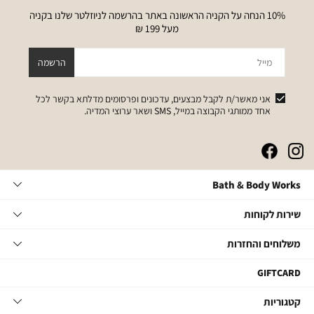
10% הנחה על הקניה הראשונה באתר בהרשמה לניוזלטר שלנו בקניה
מעל 199 ₪
מייל
הרשמה
אני מאשר/ת לקבל מבצעים, עדכונים ופרסומים מדלתא בקשר לכל
אחד ממותגי הקבוצה במייל, SMS ושאר ערוצי המדיה.
|
|
|
|
באנר
באנר
באנר
באנר
אייקונים
אייקונים
אייקונים
אייקונים
Bath
Bath & Body Works
סושיאל
סושיאל
סושיאל
סושיאל
&
(262)
(262)
(262)
(262)
Body
שירות
אודות
שירות לקוחות
Works
לקוחות
תקנון
משלוחים
צור קשר
משלוחים והחזרות
תקנון מועדון
והחזרות
שאלות ותשובות
מועדון לקוחות
משלוחים
GIFTCARD
הסדרי נגישות
החלפות והחזרות
קטגוריות
קטגוריות
מדיניות פרטיות
ביטול עסקה