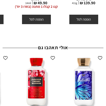
מחיר
מחיר
מ
₪
49.90 ₪
139.90 ₪
ההנחות תקפות באתר החברה על המוצרים המשתתפים בלבד, המסומנים
14
ml
411
g
מוצר
מוצר
מ
קנו 2 קבלו 1 מתנה (בחרו 3 יח’)
באתר באותה תווית (סטמפת) הנחה.
הוספה לסל
הוספה לסל
אולי תאהבו גם