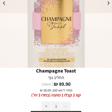
Champagne Toast
תחליב גוף
מחיר
89.90 ₪
236
ml
מוצר
מחיר ל-
:100 ml
38.09 ₪
קנו 2 קבלו 1 מתנה (בחרו 3 יח’)
כמות