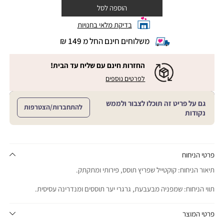
הוספה לסל
בדיקת מלאי בחנויות
משלוחים חינם החל מ 149 ₪
|
משלוחים
חינם
החזרות חינם עם שליח עד הבית!
החל
|
|
לפרטים נוספים
מ
החזרות
החזרות
חינם
149
חינם
עם
₪
גם על פריט זה תוכלו לצבור ולממש
שליח
עם
להתחברות/הצטרפות
עד
|
נקודות
שליח
הבית!
cart
|
עד
product
sales
הבית!
page
support
|
sale
support
(18)
product
פרטי הניחוח
(16)
page
תיאור הניחוח: קוקטייל שפריץ תוסס, פירותי ומתקתק.
sale
support
תווי הניחוח: שמפניה מבעבעת, גרגרי יער תוססים ומנדרינה עסיסית.
(16)
פרטי המוצר