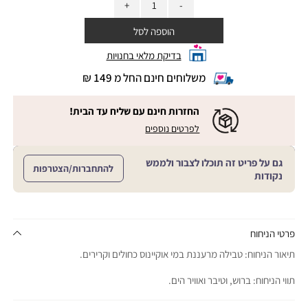
הוספה לסל
בדיקת מלאי בחנויות
משלוחים חינם החל מ 149 ₪
|
משלוחים
חינם
החזרות חינם עם שליח עד הבית!
החל
|
|
לפרטים נוספים
מ
החזרות
החזרות
חינם
149
חינם
עם
₪
גם על פריט זה תוכלו לצבור ולממש
שליח
עם
להתחברות/הצטרפות
עד
|
נקודות
שליח
הבית!
cart
|
עד
product
sales
הבית!
page
support
|
sale
support
(18)
product
פרטי הניחוח
(16)
page
תיאור הניחוח: טבילה מרעננת במי אוקיינוס כחולים וקרירים.
sale
support
תווי הניחוח: ברוש, וטיבר ואוויר הים.
(16)