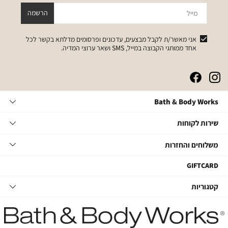
מייל
הרשמה
אני מאשר/ת לקבל מבצעים, עדכונים ופרסומים מדלתא בקשר לכל
אחד ממותגי הקבוצה במייל, SMS ושאר ערוצי המדיה.
|
|
|
|
באנר
באנר
באנר
באנר
אייקונים
אייקונים
אייקונים
אייקונים
Bath
Bath & Body Works
סושיאל
סושיאל
סושיאל
סושיאל
&
(262)
(262)
(262)
(262)
Body
שירות
אודות
שירות לקוחות
Works
לקוחות
תקנון
משלוחים
צור קשר
משלוחים והחזרות
תקנון מועדון
והחזרות
שאלות ותשובות
מועדון לקוחות
משלוחים
GIFTCARD
הסדרי נגישות
החלפות והחזרות
קטגוריות
קטגוריות
מדיניות פרטיות
ביטול עסקה
טיפוח גוף
דרושים במטה
מעקב משלוחים
סבוני ידיים
דרושים בחנויות
החזרות עם שליח