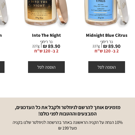
m
Into The Night
Midnight Blue Citrus
נר ריחני
נר ריחני
מחיר
מחיר
מ
₪
89.90 ₪
89.90 ₪
227
g
227
g
מוצר
מוצר
מ
2 ב- 120 ש”ח
2 ב- 120 ש”ח
הוספה לסל
הוספה לסל
מזמינים אותך להרשם לניוזלטר ולקבל את כל העדכונים,
המבצעים וההטבות לפני כולם!
10% הנחה על הקניה הראשונה באתר בהרשמה לניוזלטר שלנו בקניה
מעל 199 ₪