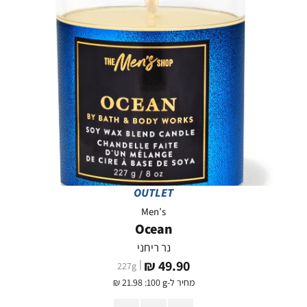
OUTLET
Men’s
Ocean
נר ריחני
מחיר
49.90 ₪
227
g
מוצר
מחיר ל-
:100 g
21.98 ₪
כמות