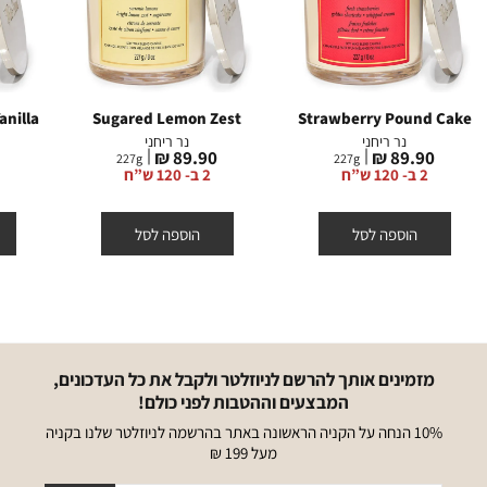
nilla
Sugared Lemon Zest
Strawberry Pound Cake
נר ריחני
נר ריחני
מחיר
מחיר
מ
₪
89.90 ₪
89.90 ₪
227
g
227
g
מוצר
מוצר
מ
2 ב- 120 ש”ח
2 ב- 120 ש”ח
הוספה לסל
הוספה לסל
מזמינים אותך להרשם לניוזלטר ולקבל את כל העדכונים,
המבצעים וההטבות לפני כולם!
10% הנחה על הקניה הראשונה באתר בהרשמה לניוזלטר שלנו בקניה
מעל 199 ₪