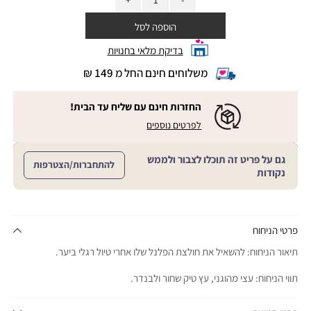
הוספה לסל
בדיקת מלאי בחנויות
משלוחים חינם החל מ 149 ₪
|
משלוחים
חינם
החזרות חינם עם שליח עד הבית!
החל
|
|
לפרטים נוספים
מ
החזרות
החזרות
חינם
149
חינם
עם
₪
גם על פריט זה תוכלו לצבור ולממש
שליח
עם
להתחברות/הצטרפות
עד
|
נקודות
שליח
הבית!
cart
|
עד
product
sales
הבית!
page
support
|
sale
support
(18)
product
פרטי הניחוח
(16)
page
תיאור הניחוח: להשאיל את חולצת הפלנל שלו אחרי טיול רגלי ביער.
sale
support
תווי הניחוח: עצי מהוגני, עץ טיק שחור ולבנדר.
(16)