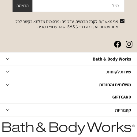
מייל
הרשמה
אני מאשר/ת לקבל מבצעים, עדכונים ופרסומים מדלתא בקשר לכל
אחד ממותגי הקבוצה במייל, SMS ושאר ערוצי המדיה.
|
|
|
|
באנר
באנר
באנר
באנר
אייקונים
אייקונים
אייקונים
אייקונים
Bath
Bath & Body Works
סושיאל
סושיאל
סושיאל
סושיאל
&
(262)
(262)
(262)
(262)
Body
שירות
אודות
שירות לקוחות
Works
לקוחות
תקנון
משלוחים
צור קשר
משלוחים והחזרות
תקנון מועדון
והחזרות
שאלות ותשובות
מועדון לקוחות
משלוחים
GIFTCARD
הסדרי נגישות
החלפות והחזרות
קטגוריות
קטגוריות
מדיניות פרטיות
ביטול עסקה
טיפוח גוף
דרושים במטה
מעקב משלוחים
סבוני ידיים
דרושים בחנויות
החזרות עם שליח
נרות ובישום הבית