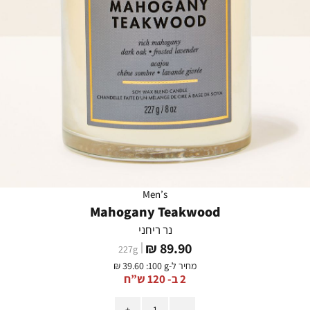
Men’s
Mahogany Teakwood
נר ריחני
מחיר
89.90 ₪
227
g
מוצר
מחיר ל-
:100 g
39.60 ₪
2 ב- 120 ש”ח
כמות