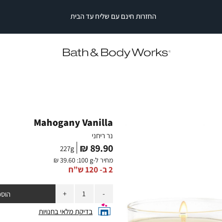
החזרות חינם עם שליח עד הבית
|
|
החזרות
חינם
החזרות
החזרות
עם
חינם
חינם
עם
עם
שליח
עד
שליח
שליח
עד
עד
הבית
הבית
הבית
|
|
סייל
סייל
סטריפ
סטריפ
עליון
עליון
Mahogany Vanilla
(2)
(2)
נר ריחני
מחיר
89.90 ₪
227
g
מוצר
מחיר ל-
:100 g
39.60 ₪
2 ב- 120 ש”ח
כמות
הוספ
בדיקת מלאי בחנויות