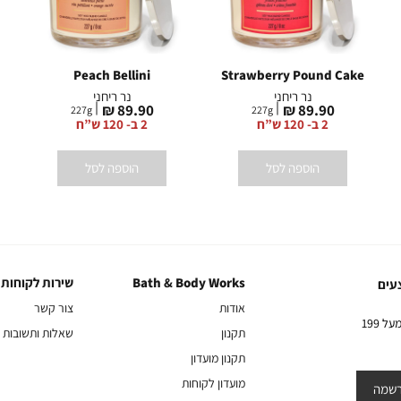
Peach Bellini
Strawberry Pound Cake
נר ריחני
נר ריחני
מחיר
מחיר
89.90 ₪
89.90 ₪
227
g
227
g
מוצר
מוצר
2 ב- 120 ש”ח
2 ב- 120 ש”ח
הוספה לסל
הוספה לסל
Bath & Body Works
שירות לקוחות
Bath
שירות
עים
&
לקוחות
אודות
צור קשר
Body
10% הנחה על הקניה הראשונה באתר בהרשמה לניוזלטר שלנו בקניה מעל 199
תקנון
שאלות ותשובות
Works
תקנון מועדון
מועדון לקוחות
שמה