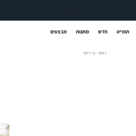
תפריט
חדש
מתנות
מבצעים
ראשי
נר ריחני
ראשי
נר ריחני