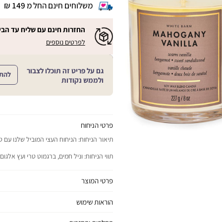
משלוחים חינם החל מ 149 ₪
|
משלוחים
חינם
החזרות חינם עם שליח עד הבי
החל
|
|
לפרטים נוספים
מ
החזרות
החזרות
חינם
149
חינם
עם
₪
שליח
עם
גם על פריט זה תוכלו לצבור
עד
להת
|
שליח
ולממש נקודות
הבית!
cart
|
עד
product
sales
הבית!
page
support
|
sale
support
(18)
product
(16)
page
פרטי הניחוח
sale
תיאור הניחוח: הניחוח העצי המוביל שלנו עם ט
support
(16)
תווי הניחוח: וניל חמים, ברגמוט טרי ועץ אלגום
פרטי המוצר
יתרונות המוצר: ממלא כל חלל בחווית ניחוח נפ
הוראות שימוש
כל הסיבות להתאהב:
כדי למנוע אש ופציעות קשות: