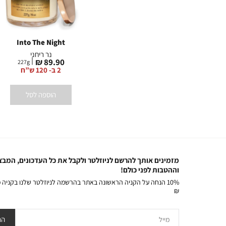
Into The Night
Cozy Amber & Vanilla
Pink 
נר ריחני קרמי
נר ריחני
מחיר
מחיר
89.90 ₪
99.90 ₪
227
g
227
g
2
מוצר
מוצר
2 ב- 120 ש”ח
הוספה לסל
הוספה לסל
מזמינים אותך להרשם לניוזלטר ולקבל את כל העדכונים, המבצ
וההטבות לפני כולם!
₪
מייל
הר