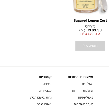
Cinnamon Spiced Vanilla
Sugared Lemon Zest
נר ריחני
נר ריחני
מחיר
מחיר
מח
0 ₪
89.90 ₪
89.90 ₪
227
g
227
g
מוצר
מוצר
מו
2 ב- 120 ש”ח
2 ב- 120 ש”ח
הוספה לסל
הוספה לסל
משלוחים והחזרות
קטגוריות
משלוחים
קטגוריות
והחזרות
משלוחים
טיפוח גוף
החלפות והחזרות
סבוני ידיים
ביטול עסקה
נרות ובישום הבית
מעקב משלוחים
טיפוח לגבר