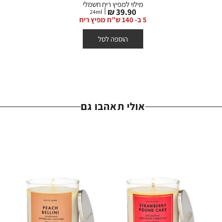
מילוי למפיץ ריח חשמלי
מחיר
39.90 ₪
24
ml
מוצר
5 ב- 140 ש”ח מפיץ ריח
הוספה לסל
אולי תאהבו גם