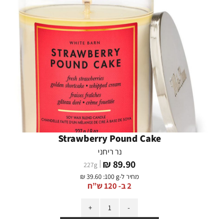
Strawberry Pound Cake
נר ריחני
מחיר
89.90 ₪
227
g
מוצר
מחיר ל-
:100 g
39.60 ₪
2 ב- 120 ש”ח
כמות