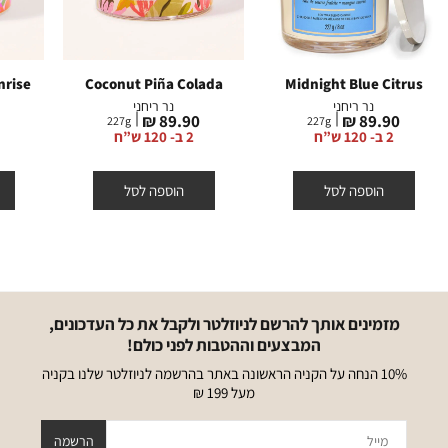
nrise
Coconut Piña Colada
Midnight Blue Citrus
נר ריחני
נר ריחני
מחיר
מחיר
מ
₪
89.90 ₪
89.90 ₪
227
g
227
g
מוצר
מוצר
מ
2 ב- 120 ש”ח
2 ב- 120 ש”ח
הוספה לסל
הוספה לסל
מזמינים אותך להרשם לניוזלטר ולקבל את כל העדכונים,
המבצעים וההטבות לפני כולם!
10% הנחה על הקניה הראשונה באתר בהרשמה לניוזלטר שלנו בקניה
מעל 199 ₪
מייל
הרשמה