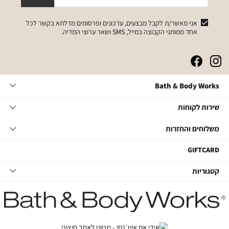
אני מאשר/ת לקבל מבצעים, עדכונים ופרסומים מדלתא בקשר לכל
אחד ממותגי הקבוצה במייל, SMS ושאר ערוצי המדיה.
|
|
|
|
באנר
באנר
באנר
באנר
אייקונים
אייקונים
אייקונים
אייקונים
Bath
Bath & Body Works
סושיאל
סושיאל
סושיאל
סושיאל
&
(262)
(262)
(262)
(262)
Body
שירות
אודות
שירות לקוחות
Works
לקוחות
תקנון
משלוחים
צור קשר
משלוחים והחזרות
תקנון מועדון
והחזרות
שאלות ותשובות
מועדון לקוחות
משלוחים
GIFTCARD
הסדרי נגישות
החלפות והחזרות
קטגוריות
קטגוריות
מדיניות פרטיות
ביטול עסקה
טיפוח גוף
דרושים במטה
מעקב משלוחים
סבוני ידיים
דרושים בחנויות
החזרות עם שליח
נרות ובישום הבית
קשרי משקיעים