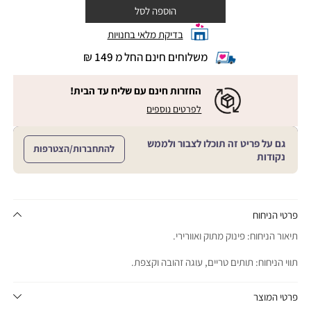
הוספה לסל
בדיקת מלאי בחנויות
משלוחים חינם החל מ 149 ₪
|
משלוחים
חינם
החזרות חינם עם שליח עד הבית!
החל
|
|
לפרטים נוספים
מ
החזרות
החזרות
חינם
149
חינם
עם
₪
גם על פריט זה תוכלו לצבור ולממש
שליח
עם
להתחברות/הצטרפות
עד
|
נקודות
שליח
הבית!
cart
|
עד
product
sales
הבית!
page
support
|
sale
support
(18)
product
פרטי הניחוח
(16)
page
תיאור הניחוח: פינוק מתוק ואוורירי.
sale
support
תווי הניחוח: תותים טריים, עוגה זהובה וקצפת.
(16)
פרטי המוצר