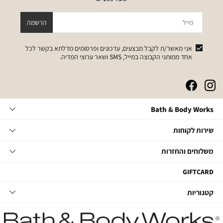
מייל
הרשמה
אני מאשר/ת לקבל מבצעים, עדכונים ופרסומים מדלתא בקשר לכל
אחד ממותגי הקבוצה במייל, SMS ושאר ערוצי המדיה.
|
|
|
|
באנר
באנר
באנר
באנר
אייקונים
אייקונים
אייקונים
אייקונים
Bath
Bath & Body Works
סושיאל
סושיאל
סושיאל
סושיאל
&
(262)
(262)
(262)
(262)
Body
שירות
אודות
שירות לקוחות
Works
לקוחות
תקנון
משלוחים
צור קשר
משלוחים והחזרות
תקנון מועדון
והחזרות
שאלות ותשובות
מועדון לקוחות
משלוחים
GIFTCARD
הסדרי נגישות
החלפות והחזרות
קטגוריות
קטגוריות
מדיניות פרטיות
ביטול עסקה
טיפוח גוף
דרושים במטה
מעקב משלוחים
סבוני ידיים
דרושים בחנויות