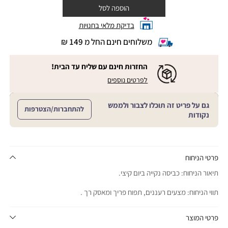
הוספה לסל
בדיקת מלאי בחנויות
משלוחים חינם החל מ 149 ₪
|
משלוחים
חינם
החזרות חינם עם שליח עד הבית!
החל
|
|
לפרטים נוספים
מ
החזרות
החזרות
חינם
149
חינם
עם
₪
גם על פריט זה תוכלו לצבור ולממש
שליח
עם
להתחברות/הצטרפות
עד
|
נקודות
שליח
הבית!
cart
|
עד
product
sales
הבית!
page
support
|
sale
support
(18)
product
פרטי הניחוח
(16)
page
תיאור הניחוח: כביסה נקייה ביום קיצי.
sale
support
תווי הניחוח: מצעים רעננים, תפוח פריך ומאסק רך .
(16)
פרטי המוצר