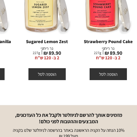
nilla
Sugared Lemon Zest
Strawberry Pound Cake
נר ריחני
נר ריחני
מחיר
מחיר
מ
₪
89.90 ₪
89.90 ₪
227
g
227
g
מוצר
מוצר
מ
2 ב- 120 ש”ח
2 ב- 120 ש”ח
הוספה לסל
הוספה לסל
מזמינים אותך להרשם לניוזלטר ולקבל את כל העדכונים,
המבצעים וההטבות לפני כולם!
10% הנחה על הקניה הראשונה באתר בהרשמה לניוזלטר שלנו בקניה
מעל 199 ₪