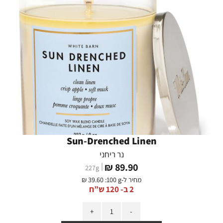
Sun-Drenched Linen
נר ריחני
מחיר
89.90 ₪
227
g
מוצר
מחיר ל-
:100 g
39.60 ₪
2 ב- 120 ש”ח
כמות