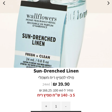
Sun-Drenched Linen
מילוי למפיץ ריח חשמלי
מחיר
39.90 ₪
24
ml
מוצר
מחיר ל-
:100 ml
166.25 ₪
5 ב- 140 ש”ח מפיץ ריח
כמות