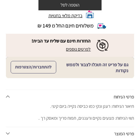
הוספה לסל
בדיקת מלאי בחנויות
משלוחים חינם החל מ 149 ₪
|
משלוחים
חינם
החזרות חינם עם שליח עד הבית!
החל
|
|
לפרטים נוספים
מ
החזרות
החזרות
חינם
149
חינם
עם
₪
גם על פריט זה תוכלו לצבור ולממש
שליח
עם
להתחברות/הצטרפות
עד
|
נקודות
שליח
הבית!
cart
|
עד
product
sales
הבית!
page
support
|
sale
support
(18)
product
פרטי הניחוח
(16)
page
תיאור הניחוח: רענן ונקי כמו כביסה נקייה ביום קיצי.
sale
support
תווי הניחוח: מצעים נקיים ורעננים, תפוח פריך ומאסק רך .
(16)
פרטי המוצר