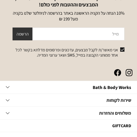
המבצעים וההטבות לפני כולם!
10% הנחה על הקניה הראשונה באתר בהרשמה לניוזלטר שלנו בקניה
מעל 199 ₪
מייל
הרשמה
אני מאשר/ת לקבל מבצעים, עדכונים ופרסומים מדלתא בקשר לכל
אחד ממותגי הקבוצה במייל, SMS ושאר ערוצי המדיה.
|
|
|
|
באנר
באנר
באנר
באנר
אייקונים
אייקונים
אייקונים
אייקונים
Bath
Bath & Body Works
סושיאל
סושיאל
סושיאל
סושיאל
&
(262)
(262)
(262)
(262)
Body
שירות
אודות
שירות לקוחות
Works
לקוחות
תקנון
משלוחים
צור קשר
משלוחים והחזרות
תקנון מועדון
והחזרות
שאלות ותשובות
מועדון לקוחות
משלוחים
GIFTCARD
הסדרי נגישות
החלפות והחזרות
קטגוריות