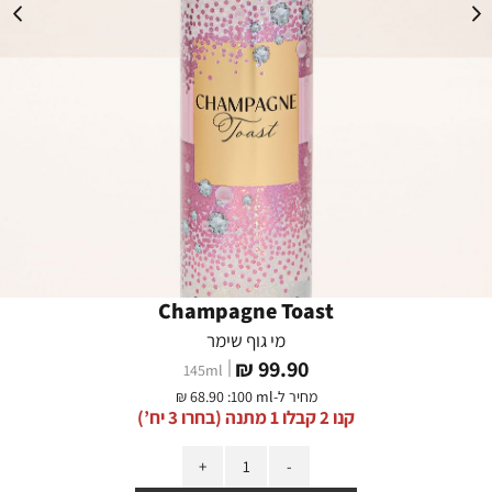
Champagne Toast
מי גוף שימר
מחיר
99.90 ₪
145
ml
מוצר
מחיר ל-
:100 ml
68.90 ₪
קנו 2 קבלו 1 מתנה (בחרו 3 יח’)
כמות