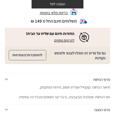
הוספה לסל
בדיקת מלאי בחנויות
משלוחים חינם החל מ 149 ₪
|
משלוחים
חינם
החזרות חינם עם שליח עד הבית!
החל
|
|
לפרטים נוספים
מ
החזרות
החזרות
חינם
149
חינם
עם
₪
גם על פריט זה תוכלו לצבור ולממש
שליח
עם
להתחברות/הצטרפות
עד
|
נקודות
שליח
הבית!
cart
|
עד
product
sales
הבית!
page
support
|
sale
support
(18)
product
פרטי הניחוח
(16)
page
תיאור הניחוח: קוקטייל שפריץ תוסס, פירותי ומתקתק.
sale
support
תווי הניחוח: שמפניה מבעבעת, גרגרי יער תוססים ומנדרינה עסיסית.
(16)
פרטי המוצר