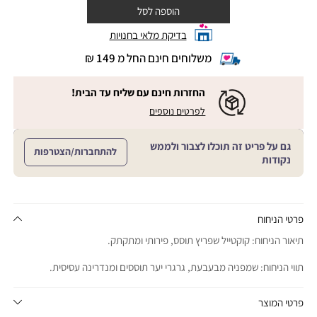
הוספה לסל
בדיקת מלאי בחנויות
משלוחים חינם החל מ 149 ₪
|
משלוחים
חינם
החזרות חינם עם שליח עד הבית!
החל
|
|
לפרטים נוספים
מ
החזרות
החזרות
חינם
149
חינם
עם
₪
גם על פריט זה תוכלו לצבור ולממש
שליח
עם
להתחברות/הצטרפות
עד
|
נקודות
שליח
הבית!
cart
|
עד
product
sales
הבית!
page
support
|
sale
support
(18)
product
פרטי הניחוח
(16)
page
תיאור הניחוח: קוקטייל שפריץ תוסס, פירותי ומתקתק.
sale
support
תווי הניחוח: שמפניה מבעבעת, גרגרי יער תוססים ומנדרינה עסיסית.
(16)
פרטי המוצר