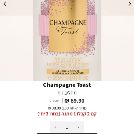
Champagne Toast
תחליב גוף
מחיר
89.90 ₪
236
ml
מוצר
מחיר ל-
:100 ml
38.09 ₪
קנו 2 קבלו 1 מתנה (בחרו 3 יח’)
כמות