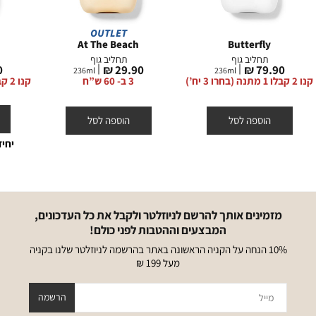
OUTLET
At The Beach
Butterfly
תחליב גוף
תחליב גוף
מחיר
מחיר
מ
₪
29.90 ₪
79.90 ₪
236
ml
236
ml
מוצר
מוצר
מ
קנו 2 קבלו 1 מתנה (בחרו 3 יח’)
3 ב- 60 ש”ח
קנו 2 קבלו 1 מתנה (בחרו 3 יח’)
הוספה לסל
הוספה לסל
יחי
מזמינים אותך להרשם לניוזלטר ולקבל את כל העדכונים,
המבצעים וההטבות לפני כולם!
10% הנחה על הקניה הראשונה באתר בהרשמה לניוזלטר שלנו בקניה
מעל 199 ₪
מייל
הרשמה