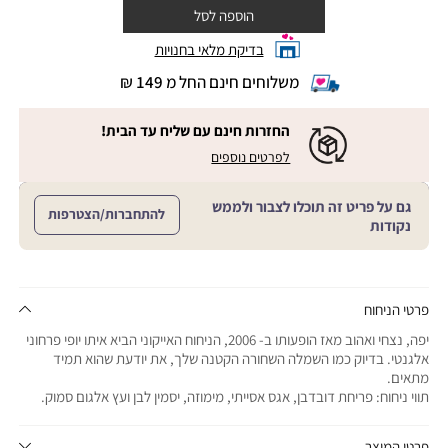
הוספה לסל
בדיקת מלאי בחנויות
משלוחים חינם החל מ 149 ₪
|
משלוחים
חינם
החזרות חינם עם שליח עד הבית!
החל
|
|
לפרטים נוספים
מ
החזרות
החזרות
חינם
149
חינם
עם
₪
גם על פריט זה תוכלו לצבור ולממש
שליח
עם
להתחברות/הצטרפות
עד
|
נקודות
שליח
הבית!
cart
|
עד
product
sales
הבית!
page
support
|
sale
support
(18)
product
פרטי הניחוח
(16)
page
יפה, נצחי ואהוב מאז הופעותו ב- 2006, הניחוח האייקוני הביא איתו יופי פרחוני
sale
אלגנטי. בדיוק כמו השמלה השחורה הקטנה שלך, את יודעת שהוא תמיד
support
מתאים.
(16)
תווי ניחוח: פריחת דובדבן, אגס אסייתי, מימוזה, יסמין לבן ועץ אלגום סמוק.
פרטי המוצר