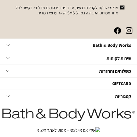
אני מאשר/ת לקבל מבצעים, עדכונים ופרסומים מדלתא בקשר לכל
אחד ממותגי הקבוצה במייל, SMS ושאר ערוצי המדיה.
|
|
|
|
באנר
באנר
באנר
באנר
אייקונים
אייקונים
אייקונים
אייקונים
Bath
Bath & Body Works
סושיאל
סושיאל
סושיאל
סושיאל
&
(262)
(262)
(262)
(262)
Body
שירות
אודות
שירות לקוחות
Works
לקוחות
תקנון
משלוחים
צור קשר
משלוחים והחזרות
תקנון מועדון
והחזרות
שאלות ותשובות
מועדון לקוחות
משלוחים
GIFTCARD
הסדרי נגישות
החלפות והחזרות
קטגוריות
קטגוריות
מדיניות פרטיות
ביטול עסקה
טיפוח גוף
דרושים במטה
מעקב משלוחים
סבוני ידיים
דרושים בחנויות
החזרות עם שליח
נרות ובישום הבית
קשרי משקיעים
טיפוח לגבר
חנויות