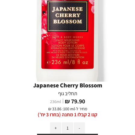
Japanese Cherry Blossom
תחליב גוף
מחיר
79.90 ₪
236
ml
מוצר
מחיר ל-
:100 ml
33.86 ₪
קנו 2 קבלו 1 מתנה (בחרו 3 יח’)
כמות