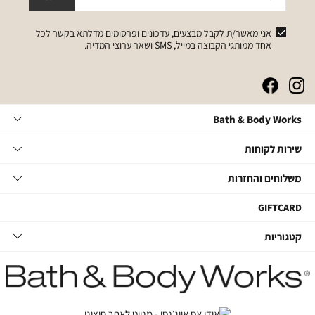
אני מאשר/ת לקבל מבצעים, עדכונים ופרסומים מדלתא בקשר לכל
אחד ממותגי הקבוצה במייל, SMS ושאר ערוצי המדיה.
|
|
|
|
באנר
באנר
באנר
באנר
אייקונים
אייקונים
אייקונים
אייקונים
Bath
Bath & Body Works
סושיאל
סושיאל
סושיאל
סושיאל
&
(262)
(262)
(262)
(262)
Body
שירות
אודות
שירות לקוחות
Works
לקוחות
תקנון
משלוחים
צור קשר
משלוחים והחזרות
תקנון מועדון
והחזרות
שאלות ותשובות
מועדון לקוחות
משלוחים
GIFTCARD
הסדרי נגישות
החלפות והחזרות
קטגוריות
קטגוריות
מדיניות פרטיות
ביטול עסקה
טיפוח גוף
דרושים במטה
מעקב משלוחים
סבוני ידיים
דרושים בחנויות
החזרות עם שליח
נרות ובישום הבית
קשרי משקיעים