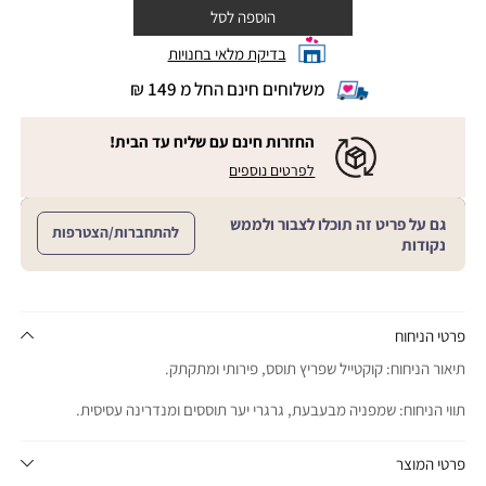
הוספה לסל
בדיקת מלאי בחנויות
משלוחים חינם החל מ 149 ₪
|
משלוחים
חינם
החזרות חינם עם שליח עד הבית!
החל
|
|
לפרטים נוספים
מ
החזרות
החזרות
חינם
149
חינם
עם
₪
גם על פריט זה תוכלו לצבור ולממש
שליח
עם
להתחברות/הצטרפות
עד
|
נקודות
שליח
הבית!
cart
|
עד
product
sales
הבית!
page
support
|
sale
support
(18)
product
פרטי הניחוח
(16)
page
תיאור הניחוח: קוקטייל שפריץ תוסס, פירותי ומתקתק.
sale
support
תווי הניחוח: שמפניה מבעבעת, גרגרי יער תוססים ומנדרינה עסיסית.
(16)
פרטי המוצר