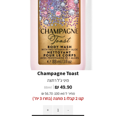
Champagne Toast
מיני ג’ל רחצה
מחיר
49.90 ₪
88
ml
מוצר
מחיר ל-
:100 ml
56.70 ₪
קנו 2 קבלו 1 מתנה (בחרו 3 יח’)
כמות