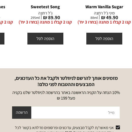
hes
Sweetest Song
Warm Vanilla Sugar
מיני ג’ל רחצה
ג’ל רחצה
מחיר
מחיר
מ
₪
89.90 ₪
49.90 ₪
295
ml
88
ml
מוצר
מוצר
מ
קנו 2 קבלו 1 מתנה (בחרו 3 יח’)
קנו 2 קבלו 1 מתנה (בחרו 3 יח’)
קנו 2 קבלו 1 מתנה (בחרו 3 יח’)
הוספה לסל
הוספה לסל
מזמינים אותך להרשם לניוזלטר ולקבל את כל העדכונים,
המבצעים וההטבות לפני כולם!
10% הנחה על הקניה הראשונה באתר בהרשמה לניוזלטר שלנו בקניה
מעל 199 ₪
מייל
הרשמה
אני מאשר/ת לקבל מבצעים, עדכונים ופרסומים מדלתא בקשר לכל