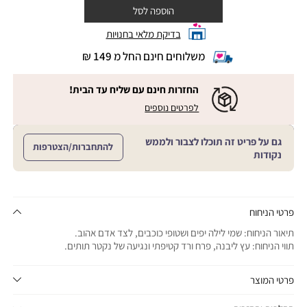
הוספה לסל
בדיקת מלאי בחנויות
משלוחים חינם החל מ 149 ₪
|
משלוחים
חינם
החזרות חינם עם שליח עד הבית!
החל
|
|
לפרטים נוספים
מ
החזרות
החזרות
חינם
149
חינם
עם
₪
גם על פריט זה תוכלו לצבור ולממש
שליח
עם
להתחברות/הצטרפות
עד
|
נקודות
שליח
הבית!
cart
|
עד
product
sales
הבית!
page
support
|
sale
support
(18)
product
פרטי הניחוח
(16)
page
תיאור הניחוח: שמי לילה יפים ושטופי כוכבים, לצד אדם אהוב.
sale
תווי הניחוח: עץ ליבנה, פרח ורד קטיפתי ונגיעה של נקטר תותים.
support
(16)
פרטי המוצר
יתרונות המוצר: ניקוי עדין של העור בקצף עשיר.