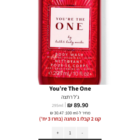
You’re The One
ג’ל רחצה
מחיר
89.90 ₪
295
ml
מוצר
מחיר ל-
:100 ml
30.47 ₪
קנו 2 קבלו 1 מתנה (בחרו 3 יח’)
כמות