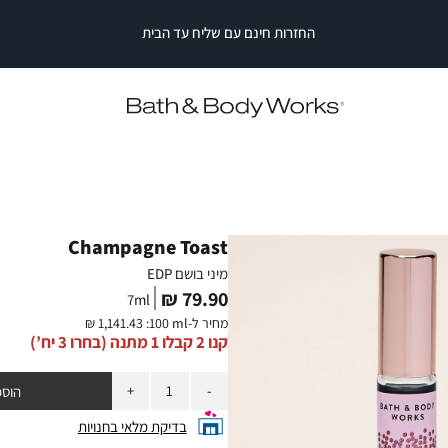
משלוחים חינם בקניה מעל ₪149
|
משלוחים
|
חינם
משלוחים
משלוחים
חינם
בקניה
חינם
מעל
בקניה
בקניה
מעל
₪149
מעל
₪149
₪149
|
|
סייל
סייל
סטריפ
סטריפ
עליון
עליון
(2)
(2)
Champagne Toast
מיני בושם EDP
מחיר
79.90 ₪
7
ml
מוצר
מחיר ל-
:100 ml
1,141.43 ₪
קנו 2 קבלו 1 מתנה (בחרו 3 יח’)
כמות
הוספ
בדיקת מלאי בחנויות