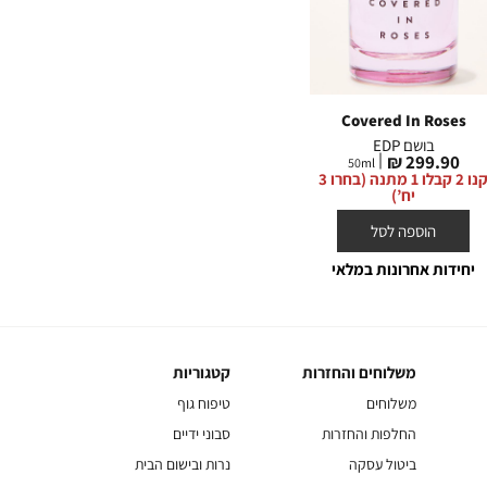
erry
Touch of Gold
Covered In Roses
בושם EDP
מיני בושם EDP
מחיר
מחיר
79.90 ₪
299.90 ₪
7
ml
50
ml
מחי
90 ₪
מוצר
מוצר
קנו 2 קבלו 1 מתנה (בחרו 3
קנו 2 קבלו 1 מתנה (בחרו 3
מוצ
יח’)
יח’)
הוספה לסל
הוספה לסל
יחידות אחרונות במלאי
משלוחים והחזרות
קטגוריות
משלוחים
קטגוריות
והחזרות
משלוחים
טיפוח גוף
החלפות והחזרות
סבוני ידיים
ביטול עסקה
נרות ובישום הבית