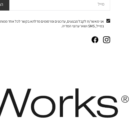
מייל
הר
אני מאשר/ת לקבל מבצעים, עדכונים ופרסומים מדלתא בקשר לכל אחד ממותג
במייל, SMS ושאר ערוצי המדיה.
|
|
|
|
באנר
באנר
באנר
באנר
אייקונים
אייקונים
אייקונים
אייקונים
סושיאל
סושיאל
סושיאל
סושיאל
(262)
(262)
(262)
(262)