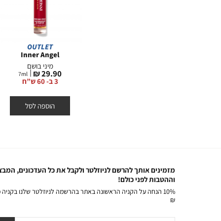
OUTLET
NEW
Inner Angel
Gingham Gorgeous
מיני בושם EDP
מיני בושם
מחיר
מחיר
29.90 ₪
79.90 ₪
7
ml
7
ml
75
מוצר
מוצר
קנו 2 קבלו 1 מתנה (בחרו 3
קנו 2 קבלו 1 מתנה (בחרו 3
3 ב- 60 ש”ח
יח’)
הוספה לסל
הוספה לסל
מזמינים אותך להרשם לניוזלטר ולקבל את כל העדכונים, המבצ
וההטבות לפני כולם!
₪