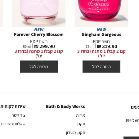
NEW
NEW
Forever Cherry Blossom
Gingham Gorgeous
בושם EDP
בושם EDP
מחיר
מחיר
299.90 ₪
319.90 ₪
50
ml
75
ml
מוצר
מוצר
קנו 2 קבלו 1 מתנה (בחרו 3
קנו 2 קבלו 1 מתנה (בחרו 3
יח’)
יח’)
הוספה לסל
הוספה לסל
Bath & Body Works
שירות לקוחות
Bath
שירות
עים
&
לקוחות
אודות
צור קשר
Body
10% הנחה על הקניה הראשונה באתר בהרשמה לניוזלטר שלנו בקניה מעל 199
תקנון
שאלות ותשובות
Works
תקנון מועדון