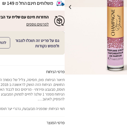
משלוחים חינם החל מ 149 ₪
|
משלוחים
חינם
החזרות חינם עם שליח עד הבי
החל
|
|
לפרטים נוספים
מ
החזרות
החזרות
חינם
149
חינם
עם
₪
שליח
עם
גם על פריט זה תוכלו לצבור
עד
להת
|
שליח
ולממש נקודות
הבית!
cart
|
עד
product
sales
הבית!
page
support
|
sale
support
(18)
product
(16)
page
פרטי הניחוח
sale
תיאור הניחוח: פופ, תסיסה, צליל של כוסות! 
support
הח
(16)
תוסס, מבעבע ופירותי - מרימים כוס לכבוד האה
הניחוח מספר 1 שלנו! לחיים למתוק המ
להפסיק לאהוב….
תווי הניחוח: שמפניה מבעבעת, גרגרי יער תוסס
פרטי המוצר