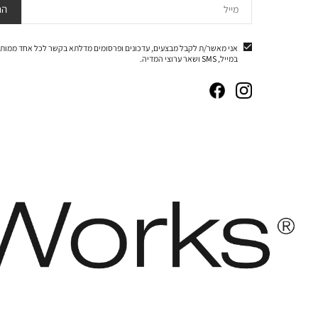
מייל
הר
אני מאשר/ת לקבל מבצעים, עדכונים ופרסומים מדלתא בקשר לכל אחד ממותג
במייל, SMS ושאר ערוצי המדיה.
|
|
|
|
באנר
באנר
באנר
באנר
אייקונים
אייקונים
אייקונים
אייקונים
סושיאל
סושיאל
סושיאל
סושיאל
(262)
(262)
(262)
(262)