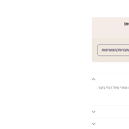
ת!
חברות/הצטרפות
חרי טיול רגלי ביער.
לאה. לאורך זמן.