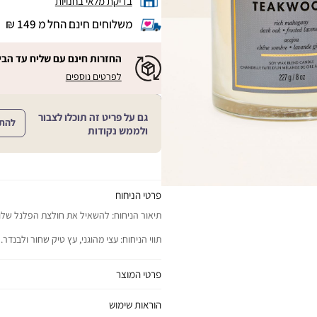
בדיקת מלאי בחנויות
משלוחים חינם החל מ 149 ₪
|
משלוחים
חינם
החזרות חינם עם שליח עד הבי
החל
|
|
לפרטים נוספים
מ
החזרות
החזרות
חינם
149
חינם
עם
₪
שליח
עם
גם על פריט זה תוכלו לצבור
עד
להת
|
שליח
ולממש נקודות
הבית!
cart
|
עד
product
sales
הבית!
page
support
|
sale
support
(18)
product
(16)
page
פרטי הניחוח
sale
תיאור הניחוח: להשאיל את חולצת הפלנל שלו א
support
(16)
תווי הניחוח: עצי מהוגני, עץ טיק שחור ולבנדר.
פרטי המוצר
יתרונות המוצר: ממלא כל חלל בחווית ניחוח נפ
הוראות שימוש