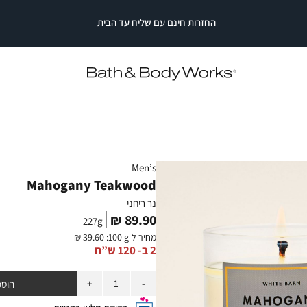
החזרות חינם עם שליח עד הבית
|
|
החזרות
חינם
החזרות
החזרות
עם
חינם
חינם
עם
עם
שליח
עד
שליח
שליח
עד
עד
הבית
הבית
הבית
|
|
סייל
סייל
סטריפ
סטריפ
עליון
עליון
(2)
(2)
Men’s
Mahogany Teakwood
נר ריחני
מחיר
89.90 ₪
227
g
מוצר
מחיר ל-
:100 g
39.60 ₪
2 ב- 120 ש”ח
כמות
הוספ