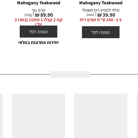
Mahogany Teakwood
Mahogany Teakwood
מילוי למפיץ ריח חשמלי
קרם גוף
מחיר
מחיר
89.90 ₪
39.90 ₪
226
g
24
ml
מוצר
מוצר
5 ב- 140 ש”ח מפיץ ריח
קנו 2 קבלו 1 מתנה (בחרו 3
יח’)
הוספה לסל
הוספה לסל
יחידות אחרונות במלאי
אולי תאהבו גם