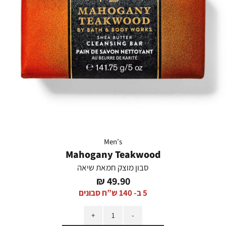
Men’s
Mahogany Teakwood
סבון מוצק חמאת שיאה
מחיר
49.90 ₪
מוצר
5 ב- 140 ש”ח סבונים
כמות