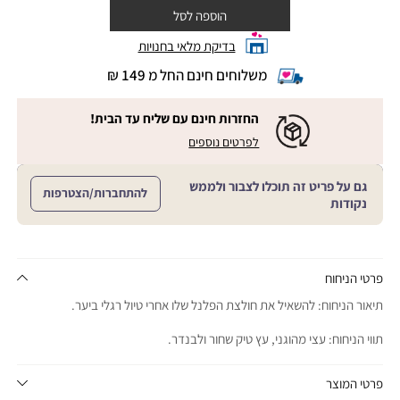
הוספה לסל
בדיקת מלאי בחנויות
משלוחים חינם החל מ 149 ₪
|
משלוחים
חינם
החזרות חינם עם שליח עד הבית!
החל
|
|
לפרטים נוספים
מ
החזרות
החזרות
חינם
149
חינם
עם
₪
גם על פריט זה תוכלו לצבור ולממש
שליח
עם
להתחברות/הצטרפות
עד
|
נקודות
שליח
הבית!
cart
|
עד
product
sales
הבית!
page
support
|
sale
support
(18)
product
פרטי הניחוח
(16)
page
תיאור הניחוח: להשאיל את חולצת הפלנל שלו אחרי טיול רגלי ביער.
sale
support
תווי הניחוח: עצי מהוגני, עץ טיק שחור ולבנדר.
(16)
פרטי המוצר