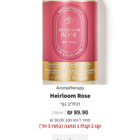
Aromatherapy
Heirloom Rose
תחליב גוף
מחיר
89.90 ₪
236
ml
מוצר
מחיר ל-
:100 ml
38.09 ₪
קנו 2 קבלו 1 מתנה (בחרו 3 יח’)
כמות