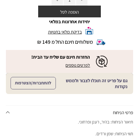
הוספה לסל
יחידות אחרונות במלאי
בדיקת מלאי בחנויות
משלוחים חינם החל מ 149 ₪
|
משלוחים
חינם
החזרות חינם עם שליח עד הבית!
החל
|
|
לפרטים נוספים
מ
החזרות
החזרות
חינם
149
חינם
עם
₪
גם על פריט זה תוכלו לצבור ולממש
שליח
עם
להתחברות/הצטרפות
עד
|
נקודות
שליח
הבית!
cart
|
עד
product
sales
הבית!
page
support
|
sale
support
(18)
product
פרטי הניחוח
(16)
page
תיאור הניחוח: בהיר, רענן ופרחוני.
sale
support
תווי הניחוח: שמן ורדים.
(16)