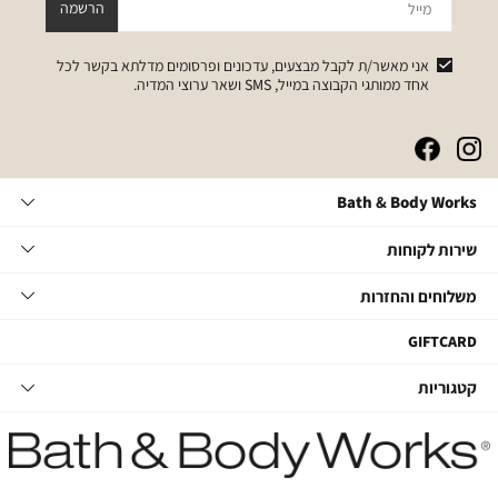
מייל
הרשמה
אני מאשר/ת לקבל מבצעים, עדכונים ופרסומים מדלתא בקשר לכל
אחד ממותגי הקבוצה במייל, SMS ושאר ערוצי המדיה.
|
|
|
|
באנר
באנר
באנר
באנר
אייקונים
אייקונים
אייקונים
אייקונים
Bath
Bath & Body Works
סושיאל
סושיאל
סושיאל
סושיאל
&
(262)
(262)
(262)
(262)
Body
שירות
אודות
שירות לקוחות
Works
לקוחות
תקנון
משלוחים
צור קשר
משלוחים והחזרות
תקנון מועדון
והחזרות
שאלות ותשובות
מועדון לקוחות
משלוחים
GIFTCARD
הסדרי נגישות
החלפות והחזרות
קטגוריות
קטגוריות
מדיניות פרטיות
ביטול עסקה
טיפוח גוף
דרושים במטה
מעקב משלוחים
סבוני ידיים
דרושים בחנויות
החזרות עם שליח
נרות ובישום הבית
קשרי משקיעים