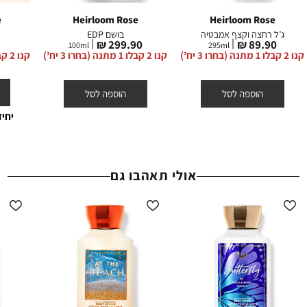
OUTLET
- קופון משפיענים אינו חל על קטגוריה זו.
קופונים - ניתן לממש קופון אחד בהזמנה. הנחת קופון אינה חלה על דמי
e
Heirloom Rose
Heirloom Rose
הצטרפות, דמי משלוח וגיפטקארד.
ג’ל רחצה וקצף אמבטיה
בושם EDP
מחיר
מחיר
מ
₪
299.90 ₪
89.90 ₪
ההנחות תקפות באתר החברה על המוצרים המשתתפים בלבד, המסומנים
100
ml
295
ml
מוצר
מוצר
מ
קנו 2 קבלו 1 מתנה (בחרו 3 יח’)
קנו 2 קבלו 1 מתנה (בחרו 3 יח’)
קנו 2 קבלו 1 מתנה (בחרו 3 יח’)
באתר באותה תווית (סטמפת) הנחה.
הוספה לסל
הוספה לסל
יחי
אולי תאהבו גם