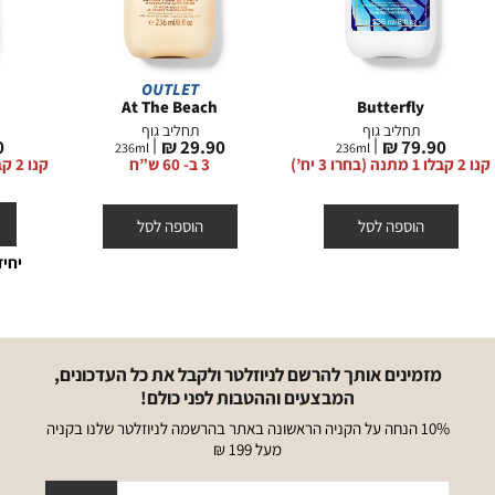
OUTLET
At The Beach
Butterfly
תחליב גוף
תחליב גוף
מחיר
מחיר
מ
₪
29.90 ₪
79.90 ₪
236
ml
236
ml
מוצר
מוצר
מ
קנו 2 קבלו 1 מתנה (בחרו 3 יח’)
3 ב- 60 ש”ח
קנו 2 קבלו 1 מתנה (בחרו 3 יח’)
הוספה לסל
הוספה לסל
יחי
מזמינים אותך להרשם לניוזלטר ולקבל את כל העדכונים,
המבצעים וההטבות לפני כולם!
10% הנחה על הקניה הראשונה באתר בהרשמה לניוזלטר שלנו בקניה
מעל 199 ₪