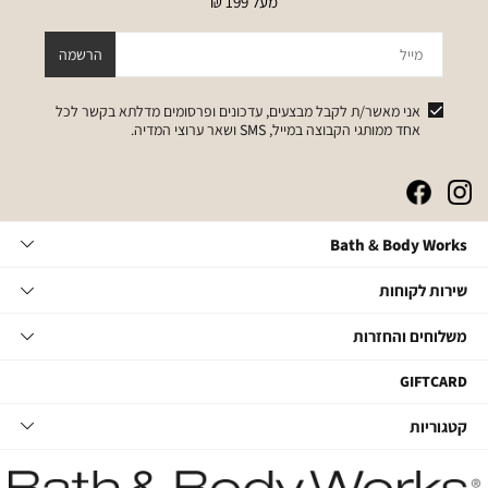
מעל 199 ₪
מייל
הרשמה
אני מאשר/ת לקבל מבצעים, עדכונים ופרסומים מדלתא בקשר לכל
אחד ממותגי הקבוצה במייל, SMS ושאר ערוצי המדיה.
|
|
|
|
באנר
באנר
באנר
באנר
אייקונים
אייקונים
אייקונים
אייקונים
Bath
Bath & Body Works
סושיאל
סושיאל
סושיאל
סושיאל
&
(262)
(262)
(262)
(262)
Body
שירות
אודות
שירות לקוחות
Works
לקוחות
תקנון
משלוחים
צור קשר
משלוחים והחזרות
תקנון מועדון
והחזרות
שאלות ותשובות
מועדון לקוחות
משלוחים
GIFTCARD
הסדרי נגישות
החלפות והחזרות
קטגוריות
קטגוריות
מדיניות פרטיות
ביטול עסקה
טיפוח גוף
דרושים במטה
מעקב משלוחים