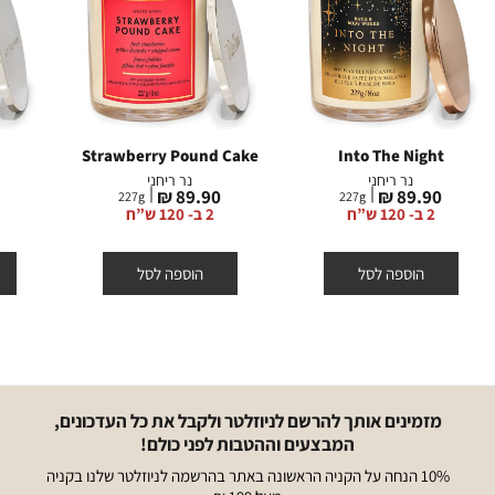
Strawberry Pound Cake
Into The Night
נר ריחני
נר ריחני
מחיר
מחיר
מ
₪
89.90 ₪
89.90 ₪
227
g
227
g
מוצר
מוצר
מ
2 ב- 120 ש”ח
2 ב- 120 ש”ח
הוספה לסל
הוספה לסל
מזמינים אותך להרשם לניוזלטר ולקבל את כל העדכונים,
המבצעים וההטבות לפני כולם!
10% הנחה על הקניה הראשונה באתר בהרשמה לניוזלטר שלנו בקניה