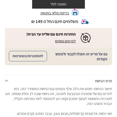
הוספה לסל
בדיקת מלאי בחנויות
משלוחים חינם החל מ 149 ₪
|
משלוחים
חינם
החזרות חינם עם שליח עד הבית!
החל
|
|
לפרטים נוספים
מ
החזרות
החזרות
חינם
149
חינם
עם
₪
גם על פריט זה תוכלו לצבור ולממש
שליח
עם
להתחברות/הצטרפות
עד
|
נקודות
שליח
הבית!
cart
|
עד
product
sales
הבית!
page
support
|
sale
support
(18)
product
פרטי הניחוח
(16)
page
תיאור הניחוח: חממו את הלב אלף פעמים עם הניחוח המסחרר הזה. כמו
sale
להרים כוס של שמפניה מבעבעת לחגיגה, זהו ניחוח שובה לב ומלא שמחה. תנו
support
לאנרגיה התוססת לעטוף אתכם וקחו רגע להתמסר ליופי הפרחוני הקליל,
(16)
הבהיר והזוהר הזה.
תווי ניחוח: אדמוניות קריסטליות,חבוש נוצץ, ענבר מוזהב וקרם אמרטו.