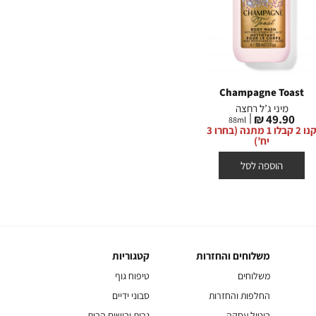
oconut
Pink Pineapple Sunrise
Champagne Toast
מיני ג’ל רחצה
מיני ג’ל רחצה
מ
מחיר
מחיר
מח
0 ₪
49.90 ₪
49.90 ₪
88
ml
88
ml
מוצר
מוצר
מו
קנו 2 קבלו 1 מתנה (בחרו 3
קנו 2 קבלו 1 מתנה (בחרו 3
יח’)
יח’)
הוספה לסל
הוספה לסל
יחידות אחרונות במלאי
משלוחים והחזרות
קטגוריות
משלוחים
קטגוריות
והחזרות
משלוחים
טיפוח גוף
החלפות והחזרות
סבוני ידיים
ביטול עסקה
נרות ובישום הבית