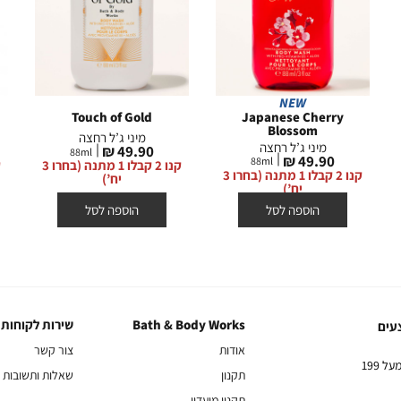
NEW
Touch of Gold
Japanese Cherry
Blossom
מיני ג’ל רחצה
מיני ג’ל רחצה
מחיר
49.90 ₪
88
ml
מחיר
49.90 ₪
88
ml
מוצר
קנו 2 קבלו 1 מתנה (בחרו 3
מוצר
קנו 2 קבלו 1 מתנה (בחרו 3
יח’)
יח’)
הוספה לסל
הוספה לסל
Bath & Body Works
שירות לקוחות
Bath
שירות
עים
&
לקוחות
אודות
צור קשר
Body
10% הנחה על הקניה הראשונה באתר בהרשמה לניוזלטר שלנו בקניה מעל 199
תקנון
שאלות ותשובות
Works
תקנון מועדון