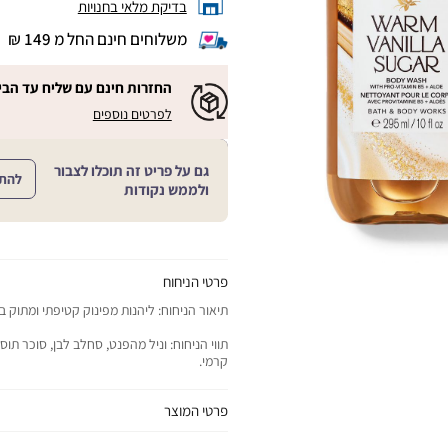
בדיקת מלאי בחנויות
משלוחים חינם החל מ 149 ₪
|
משלוחים
חינם
החזרות חינם עם שליח עד הבי
החל
|
|
לפרטים נוספים
מ
החזרות
החזרות
חינם
149
חינם
עם
₪
שליח
עם
גם על פריט זה תוכלו לצבור
עד
להת
|
שליח
ולממש נקודות
הבית!
cart
|
עד
product
sales
הבית!
page
support
|
sale
support
(18)
product
(16)
page
פרטי הניחוח
sale
תיאור הניחוח: ליהנות מפינוק קטיפתי ומתוק
support
(16)
תווי הניחוח: וניל מהפנט, סחלב לבן, סוכר תוסס
קרמי.
פרטי המוצר
יתרונות המוצר: ניקוי עדין של העור בקצף עשיר