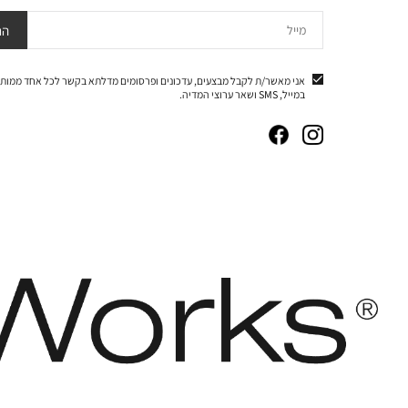
מייל
הר
אני מאשר/ת לקבל מבצעים, עדכונים ופרסומים מדלתא בקשר לכל אחד ממותג
במייל, SMS ושאר ערוצי המדיה.
|
|
|
|
באנר
באנר
באנר
באנר
אייקונים
אייקונים
אייקונים
אייקונים
סושיאל
סושיאל
סושיאל
סושיאל
(262)
(262)
(262)
(262)