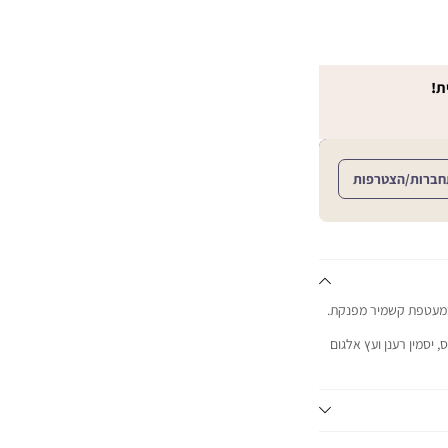
ת!
חברות/הצטרפות
 במעטפת קשמיר מפנקת.
, יסמין רענן ועץ אלגום
.