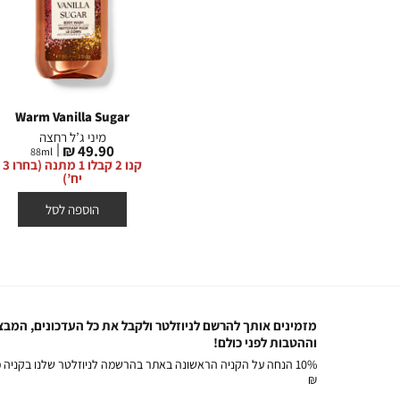
OUTLET
Warm Vanilla Sugar
Inner Angel
I
ג’ל רחצה
מיני ג’ל רחצה
מחיר
מחיר
49.90 ₪
29.90 ₪
88
ml
295
ml
8
מוצר
מוצר
קנו 2 קבלו 1 מתנה (בחרו 3
3 ב- 60 ש”ח
קנו 2 קבלו 1 מתנה (בחרו 3
יח’)
הוספה לסל
הוספה לסל
מזמינים אותך להרשם לניוזלטר ולקבל את כל העדכונים, המבצ
וההטבות לפני כולם!
₪