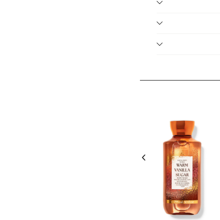
ני הצבע.
ר אותו בקלות באתר
ל הזול מביניהם. יש
בטופס ההחזרות ושליח
שתתפים בלבד, ללא כפל
).
תתפים בלבד, ללא
ליח פעם אחת בלבד בכל
 הפריטים המשתתפים
- יש לבחור 2 יחידות מהמגוון. על
ת, עד גמר המלאי.
טים המשתתפים בלבד,
ם המשתתפים בלבד,
על המגוון שבמבצע, ללא כפל מבצעים, עד גמר המלאי, מינ' 50,000 יח'
יה זו.
נחת קופון אינה חלה על
 המשתתפים בלבד,