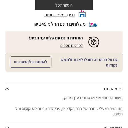
הוספה לסל
בדיקת מלאי בחנויות
משלוחים חינם החל מ 149 ₪
|
משלוחים
חינם
החזרות חינם עם שליח עד הבית!
החל
|
|
לפרטים נוספים
מ
החזרות
החזרות
חינם
149
חינם
עם
₪
גם על פריט זה תוכלו לצבור ולממש
שליח
עם
להתחברות/הצטרפות
עד
|
נקודות
שליח
הבית!
cart
|
עד
product
sales
הבית!
page
support
|
sale
support
(18)
product
פרטי הניחוח
(16)
page
תיאור הניחוח: אואזיס טרופי רענן ומתוק.
sale
support
תווי הניחוח: עלי כותרת של פרח הקקטוס, פרי הדר טרי ותוסס וקוקוס וניל
(16)
חמים.