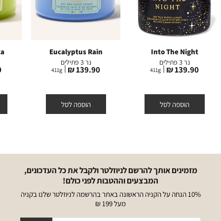
ta
Eucalyptus Rain
Into The Night
נר 3 פתילים
נר 3 פתילים
מחיר
מחיר
מ
₪
139.90 ₪
139.90 ₪
411
g
411
g
מוצר
מוצר
מ
הוספה לסל
הוספה לסל
מזמינים אותך להרשם לניוזלטר ולקבל את כל העדכונים,
המבצעים וההטבות לפני כולם!
10% הנחה על הקניה הראשונה באתר בהרשמה לניוזלטר שלנו בקניה
מעל 199 ₪