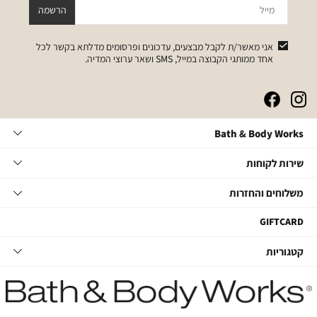
מייל
הרשמה
אני מאשר/ת לקבל מבצעים, עדכונים ופרסומים מדלתא בקשר לכל
אחד ממותגי הקבוצה במייל, SMS ושאר ערוצי המדיה.
|
|
|
|
באנר
באנר
באנר
באנר
אייקונים
אייקונים
אייקונים
אייקונים
Bath
Bath & Body Works
סושיאל
סושיאל
סושיאל
סושיאל
&
(262)
(262)
(262)
(262)
Body
שירות
אודות
שירות לקוחות
Works
לקוחות
תקנון
משלוחים
צור קשר
משלוחים והחזרות
תקנון מועדון
והחזרות
שאלות ותשובות
מועדון לקוחות
משלוחים
GIFTCARD
הסדרי נגישות
החלפות והחזרות
קטגוריות
קטגוריות
מדיניות פרטיות
ביטול עסקה
טיפוח גוף
דרושים במטה
מעקב משלוחים
סבוני ידיים
דרושים בחנויות
החזרות עם שליח
נרות ובישום הבית
קשרי משקיעים