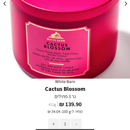
White Barn
Cactus Blossom
נר 3 פתילים
מחיר
139.90 ₪
411
g
מוצר
מחיר ל-
:100 g
34.04 ₪
כמות