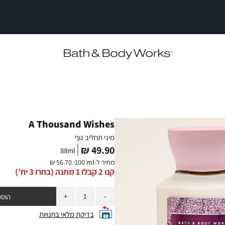
משלוחים חינם בקניה מעל ₪149
|
משלוחים
|
חינם
משלוחים
משלוחים
חינם
בקניה
חינם
מעל
בקניה
בקניה
מעל
₪149
מעל
₪149
₪149
|
|
סייל
חליב גוף
סייל
סטריפ
סטריפ
עליון
עליון
(2)
(2)
A Thousand Wishes
מיני תחליב גוף
מחיר
49.90 ₪
88
ml
מוצר
מחיר ל-
:100 ml
56.70 ₪
קנו 2 קבלו 1 מתנה (בחרו 3 יח’)
כמות
הוספ
בדיקת מלאי בחנויות