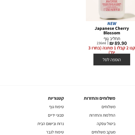
NEW
Rio
Viva Brazil
Japanese Cherry
Blossom
תחליב גוף
תחליב גוף
מחיר
מחי
0 ₪
79.90 ₪
236
ml
מחיר
89.90 ₪
236
ml
מוצר
מוצ
קנו 2 קבלו 1 מתנה (בחרו 3
מוצר
קנו 2 קבלו 1 מתנה (בחרו 3
יח’)
יח’)
הוספה לסל
הוספה לסל
משלוחים והחזרות
קטגוריות
משלוחים
קטגוריות
והחזרות
משלוחים
טיפוח גוף
החלפות והחזרות
סבוני ידיים
ביטול עסקה
נרות ובישום הבית
מעקב משלוחים
טיפוח לגבר