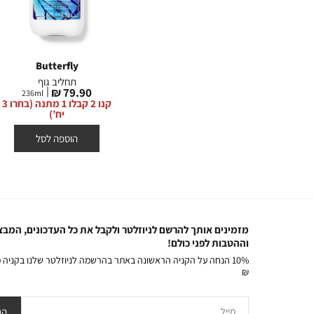
Butterfly
Into the Night
מיני תחליב גוף
תחליב גוף
מחיר
מחיר
79.90 ₪
49.90 ₪
236
ml
88
ml
23
מוצר
מוצר
קנו 2 קבלו 1 מתנה (בחרו 3
קנו 2 קבלו 1 מתנה (בחרו 3
קנו 2 קבלו 1 מתנה (בחרו 3
יח’)
יח’)
הוספה לסל
הוספה לסל
מזמינים אותך להרשם לניוזלטר ולקבל את כל העדכונים, המבצ
וההטבות לפני כולם!
₪
מייל
הר