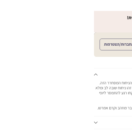
ת!
חברות/הצטרפות
הניחוח המסחרר הזה.
הו ניחוח שובה לב ומלא
ו רגע להתמסר ליופי
נבר מוזהב וקרם אמרטו.
יתרונות המוצר: מעניק לחות מתמשכת למשך 48 שעות, כך שהעור