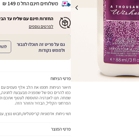
משלוחים חינם החל מ 149 ₪
|
משלוחים
חינם
החזרות חינם עם שליח עד הבי
החל
|
|
לפרטים נוספים
מ
החזרות
החזרות
חינם
149
חינם
עם
₪
שליח
עם
גם על פריט זה תוכלו לצבור
עד
להת
|
שליח
ולממש נקודות
הבית!
cart
|
עד
product
sales
הבית!
page
support
|
sale
support
(18)
product
(16)
page
פרטי הניחוח
sale
תיאור הניחוח: חממו את הלב אלף פעמים עם 
support
כמו להרים כוס של שמפניה מבעבעת לחגיגה, ז
(16)
שמחה. תנו לאנרגיה התוססת לעטוף אתכם וקח
הפרחוני הקליל, הבהיר והזוהר הזה.
תווי ניחוח: אדמוניות קריסטליות,חבוש נוצץ, ע
פרטי המוצר