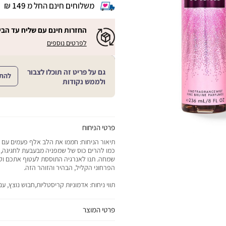
משלוחים חינם החל מ 149 ₪
|
משלוחים
חינם
החזרות חינם עם שליח עד הבי
החל
|
|
לפרטים נוספים
מ
החזרות
החזרות
חינם
149
חינם
עם
₪
שליח
עם
גם על פריט זה תוכלו לצבור
עד
להת
|
שליח
ולממש נקודות
הבית!
cart
|
עד
product
sales
הבית!
page
support
|
sale
support
(18)
product
(16)
page
פרטי הניחוח
sale
תיאור הניחוח: חממו את הלב אלף פעמים עם 
support
כמו להרים כוס של שמפניה מבעבעת לחגיגה, ז
(16)
שמחה. תנו לאנרגיה התוססת לעטוף אתכם וקח
הפרחוני הקליל, הבהיר והזוהר הזה.
תווי ניחוח: אדמוניות קריסטליות,חבוש נוצץ, ע
פרטי המוצר
יתרונות המוצר: מבשם את העור במיסט קליל וא