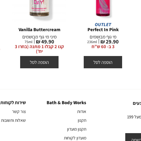
OUTLET
Vanilla Buttercream
Perfect In Pink
מי גוף מבושמים
מיני מי גוף מבושמים
מחיר
מחיר
49.90 ₪
29.90 ₪
75
ml
236
ml
מוצר
מוצר
3 ב- 60 ש”ח
קנו 2 קבלו 1 מתנה (בחרו 3
יח’)
הוספה לסל
הוספה לסל
Bath & Body Works
שירות לקוחות
Bath
שירות
עים
&
לקוחות
אודות
צור קשר
Body
10% הנחה על הקניה הראשונה באתר בהרשמה לניוזלטר שלנו בקניה מעל 199
תקנון
שאלות ותשובות
Works
תקנון מועדון
מועדון לקוחות
שמה