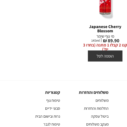
erry
A Thousand Wishes
Japanese Cherry
Blossom
מי גוף שימר
מי גוף שימר
מי
מחיר
99.90 ₪
146
ml
מחיר
מחי
0 ₪
89.90 ₪
145
ml
מוצר
קנו 2 קבלו 1 מתנה (בחרו 3
מוצר
מוצ
קנו 2 קבלו 1 מתנה (בחרו 3
יח’)
יח’)
הוספה לסל
הוספה לסל
משלוחים והחזרות
קטגוריות
משלוחים
קטגוריות
והחזרות
משלוחים
טיפוח גוף
החלפות והחזרות
סבוני ידיים
ביטול עסקה
נרות ובישום הבית
מעקב משלוחים
טיפוח לגבר