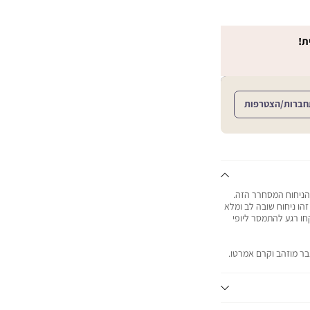
ת!
חברות/הצטרפות
הניחוח המסחרר הזה.
הו ניחוח שובה לב ומלא
ו רגע להתמסר ליופי
נבר מוזהב וקרם אמרטו.
וורירי. עוצמת הניחוח