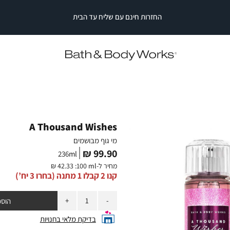
משלוחים חינם בקניה מעל ₪149
|
משלוחים
|
חינם
משלוחים
משלוחים
חינם
בקניה
חינם
מעל
בקניה
בקניה
מעל
₪149
מעל
₪149
₪149
|
|
סייל
ף מבושמים
סייל
סטריפ
סטריפ
עליון
עליון
(2)
(2)
A Thousand Wishes
מי גוף מבושמים
מחיר
99.90 ₪
236
ml
מוצר
מחיר ל-
:100 ml
42.33 ₪
קנו 2 קבלו 1 מתנה (בחרו 3 יח’)
כמות
הוספ
בדיקת מלאי בחנויות