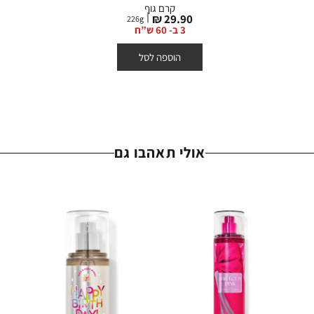
קרם גוף
מחיר
29.90 ₪
226
g
מוצר
3 ב- 60 ש”ח
הוספה לסל
אולי תאהבו גם