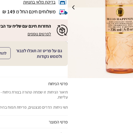
בדיקת מלאי בחנויות
משלוחים חינם החל מ 149 ₪
|
משלוחים
חינם
החזרות חינם עם שליח עד הבי
החל
|
|
לפרטים נוספים
מ
החזרות
החזרות
חינם
149
חינם
עם
₪
שליח
עם
גם על פריט זה תוכלו לצבור
עד
להת
|
שליח
ולממש נקודות
הבית!
cart
|
עד
product
sales
הבית!
page
support
|
sale
support
(18)
product
(16)
page
פרטי הניחוח
sale
תיאור הניחוח: זו שמחה טהורה בצורת ניחוח - 
support
עליזות.
(16)
תווי ניחוח: הדרים מנצנצים, פריחת תפוח בהיר
פרטי המוצר
יתרונות המוצר: מבשם את העור במיסט קליל וא