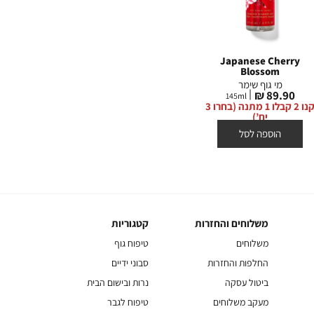
erry
A Thousand Wishes
Japanese Cherry
Blossom
מי גוף שימר
מי גוף שימר
מי
מחיר
99.90 ₪
146
ml
מחיר
מחי
0 ₪
89.90 ₪
145
ml
מוצר
קנו 2 קבלו 1 מתנה (בחרו 3
מוצר
מוצ
קנו 2 קבלו 1 מתנה (בחרו 3
יח’)
יח’)
הוספה לסל
הוספה לסל
משלוחים והחזרות
קטגוריות
משלוחים
קטגוריות
והחזרות
משלוחים
טיפוח גוף
החלפות והחזרות
סבוני ידיים
ביטול עסקה
נרות ובישום הבית
מעקב משלוחים
טיפוח לגבר