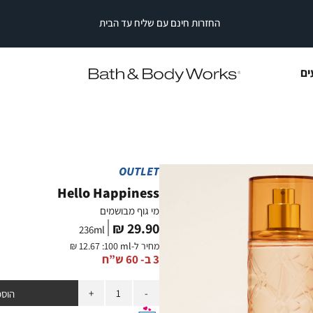
החזרות חינם עם שליח עד הבית
|
|
החזרות
חינם
החזרות
החזרות
עם
חינם
חינם
עם
עם
שליח
ים
עד
שליח
שליח
עד
עד
הבית
הבית
הבית
|
|
סייל
סייל
סטריפ
סטריפ
עליון
עליון
OUTLET
(2)
(2)
Hello Happiness
מי גוף מבושמים
מחיר
29.90 ₪
236
ml
מוצר
מחיר ל-
:100 ml
12.67 ₪
3 ב- 60 ש”ח
כמות
הוספ