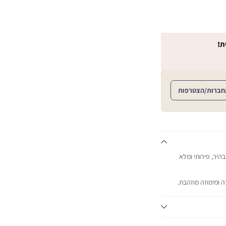
ת!
חברות/הצטרפות
בהיר, פירותי ומלא
ה ומימוזה מוזהבת.
וורירי. עוצמת הניחוח