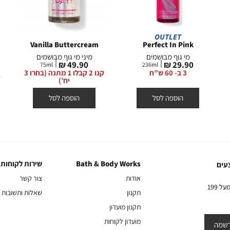
OUTLET
Vanilla Buttercream
Perfect In Pink
מי גוף מבושמים
מיני מי גוף מבושמים
מחיר
מחיר
49.90 ₪
29.90 ₪
75
ml
236
ml
מוצר
מוצר
3 ב- 60 ש”ח
קנו 2 קבלו 1 מתנה (בחרו 3
יח’)
הוספה לסל
הוספה לסל
Bath & Body Works
שירות לקוחות
Bath
שירות
עים
&
לקוחות
אודות
צור קשר
Body
10% הנחה על הקניה הראשונה באתר בהרשמה לניוזלטר שלנו בקניה מעל 199
תקנון
שאלות ותשובות
Works
תקנון מועדון
מועדון לקוחות
שמה