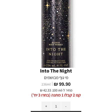
Into The Night
מי גוף מבושמים
מחיר
99.90 ₪
236
ml
מוצר
מחיר ל-
:100 ml
42.33 ₪
קנו 2 קבלו 1 מתנה (בחרו 3 יח’)
כמות