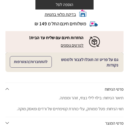
הוספה לסל
בדיקת מלאי בחנויות
משלוחים חינם החל מ 149 ₪
|
משלוחים
חינם
החזרות חינם עם שליח עד הבית!
החל
|
|
לפרטים נוספים
מ
החזרות
החזרות
חינם
149
חינם
עם
₪
גם על פריט זה תוכלו לצבור ולממש
שליח
עם
להתחברות/הצטרפות
עד
|
נקודות
שליח
הבית!
cart
|
עד
product
sales
הבית!
page
support
|
sale
support
(18)
product
פרטי הניחוח
(16)
page
תיאור הניחוח: בילוי לילי נצחי, זוהר ומפתה.
sale
support
תווי הניחוח: פטל ממותק, עלי כותרת קטיפתיים של ורדים ומאסק מוקה.
(16)
פרטי המוצר