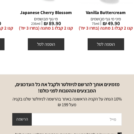
Japanese Cherry Blossom
Vanilla Buttercream
מיני מי גוף מבושמים
מי גוף מבושמים
מחיר
מחיר
מ
₪
89.90 ₪
49.90 ₪
236
ml
75
ml
מוצר
מוצר
מ
קנו 2 קבלו 1 מתנה (בחרו 3 יח’)
קנו 2 קבלו 1 מתנה (בחרו 3 יח’)
קנו 2 קבלו 1 מתנה (בחרו 3 יח’)
הוספה לסל
הוספה לסל
מזמינים אותך להרשם לניוזלטר ולקבל את כל העדכונים,
המבצעים וההטבות לפני כולם!
10% הנחה על הקניה הראשונה באתר בהרשמה לניוזלטר שלנו בקניה
מעל 199 ₪
מייל
הרשמה