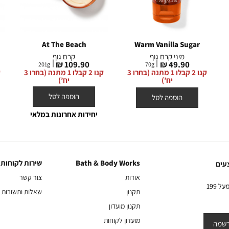
At The Beach
Warm Vanilla Sugar
מיני קרם גוף
קרם גוף
מחיר
מחיר
109.90 ₪
49.90 ₪
201
g
70
g
מוצר
מוצר
קנו 2 קבלו 1 מתנה (בחרו 3
קנו 2 קבלו 1 מתנה (בחרו 3
יח’)
יח’)
הוספה לסל
הוספה לסל
יחידות אחרונות במלאי
Bath & Body Works
שירות לקוחות
Bath
שירות
עים
&
לקוחות
אודות
צור קשר
Body
10% הנחה על הקניה הראשונה באתר בהרשמה לניוזלטר שלנו בקניה מעל 199
תקנון
שאלות ותשובות
Works
תקנון מועדון
מועדון לקוחות
שמה