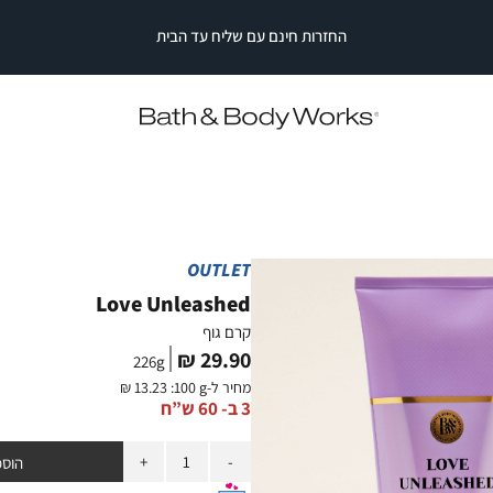
החזרות חינם עם שליח עד הבית
|
|
החזרות
חינם
החזרות
החזרות
עם
חינם
חינם
עם
עם
שליח
עד
שליח
שליח
עד
עד
הבית
הבית
הבית
|
|
סייל
סייל
סטריפ
סטריפ
עליון
עליון
OUTLET
(2)
(2)
Love Unleashed
קרם גוף
מחיר
29.90 ₪
226
g
מוצר
מחיר ל-
:100 g
13.23 ₪
3 ב- 60 ש”ח
כמות
הוספ