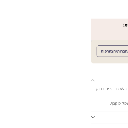
ת!
חברות/הצטרפות
 לעמוד בפניו - בדיוק
שמלו מוקצף.
ות במשך 48 שעות.