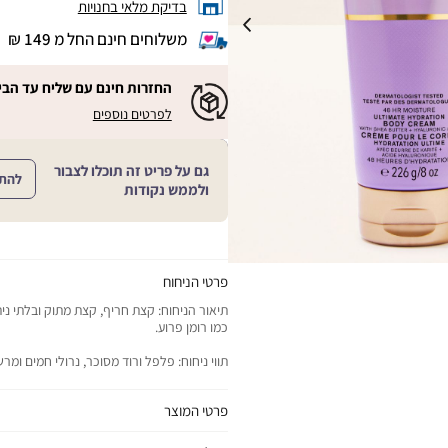
בדיקת מלאי בחנויות
משלוחים חינם החל מ 149 ₪
|
משלוחים
חינם
החזרות חינם עם שליח עד הבי
החל
|
|
לפרטים נוספים
מ
החזרות
החזרות
חינם
149
חינם
עם
₪
שליח
עם
גם על פריט זה תוכלו לצבור
עד
להת
|
שליח
ולממש נקודות
הבית!
cart
|
עד
product
sales
הבית!
page
support
|
sale
support
(18)
product
(16)
page
פרטי הניחוח
sale
תיאור הניחוח: קצת חריף, קצת מתוק ובלתי ניתן
support
כמו רומן פרוע.
(16)
תווי ניחוח: פלפל ורוד מסוכר, נרולי חמים ומר
פרטי המוצר
יתרונות המוצר: הזנה עוצמתית לעור יבש ותחושת לח