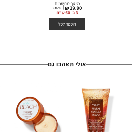
מי גוף מבושמים
מחיר
29.90 ₪
236
ml
מוצר
3 ב- 60 ש”ח
הוספה לסל
אולי תאהבו גם