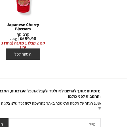
Japanese Cherry
Touch of Gold
Blossom
קרם גוף
קרם גוף
מחיר
99.90 ₪
226
g
2
מחיר
89.90 ₪
226
g
מוצר
קנו 2 קבלו 1 מתנה (בחרו 3
מוצר
קנו 2 קבלו 1 מתנה (בחרו 3
יח’)
יח’)
הוספה לסל
הוספה לסל
מזמינים אותך להרשם לניוזלטר ולקבל את כל העדכונים, המבצ
וההטבות לפני כולם!
₪
מייל
הר