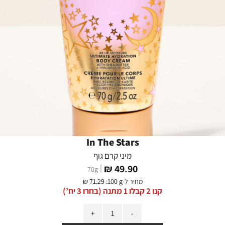
In The Stars
מיני קרם גוף
מחיר
49.90 ₪
70
g
מוצר
מחיר ל-
:100 g
71.29 ₪
קנו 2 קבלו 1 מתנה (בחרו 3 יח’)
כמות