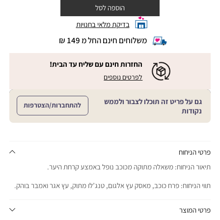
הוספה לסל
בדיקת מלאי בחנויות
משלוחים חינם החל מ 149 ₪
|
משלוחים
חינם
החזרות חינם עם שליח עד הבית!
החל
|
|
לפרטים נוספים
מ
החזרות
החזרות
חינם
149
חינם
עם
₪
גם על פריט זה תוכלו לצבור ולממש
שליח
עם
להתחברות/הצטרפות
עד
|
נקודות
שליח
הבית!
cart
|
עד
product
sales
הבית!
page
support
|
sale
support
(18)
product
פרטי הניחוח
(16)
page
תיאור הניחוח: משאלה מתוקה מכוכב נופל באמצע קרחת היער.
sale
support
תווי הניחוח: פרח כוכב, מאסק עץ אלגום, טנג’לו מתוק, עץ אגר ואמבר בוהק.
(16)
פרטי המוצר