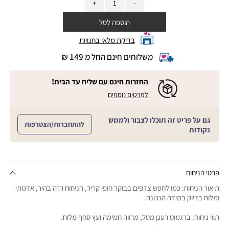
הוספה לסל
בדיקת מלאי בחנויות
משלוחים חינם החל מ 149 ₪
|
משלוחים
חינם
החזרות חינם עם שליח עד הבית!
החל
|
|
לפרטים נוספים
מ
החזרות
החזרות
חינם
149
חינם
עם
₪
גם על פריט זה תוכלו לצבור ולממש
שליח
עם
להתחברות/הצטרפות
עד
|
נקודות
שליח
הבית!
cart
|
עד
product
sales
הבית!
page
support
|
sale
support
(18)
product
פרטי הניחוח
(16)
page
תיאור הניחוח: כמו לחפש צדפים בבוקר חופי קריר, הניחוח הזה בהיר, אדמתי
sale
ומלוח בדיוק במידה הנכונה.
support
(16)
תווי ניחוח: ברגמוט רענן מטל, מרווה חמימה ועץ סחף מלוח.