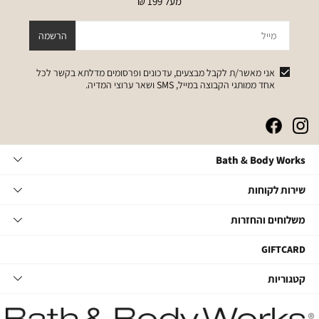
מעל 199 ₪
מייל
הרשמה
אני מאשר/ת לקבל מבצעים, עדכונים ופרסומים מדלתא בקשר לכל
אחד ממותגי הקבוצה במייל, SMS ושאר ערוצי המדיה.
|
|
|
|
באנר
באנר
באנר
באנר
אייקונים
אייקונים
אייקונים
אייקונים
Bath
Bath & Body Works
סושיאל
סושיאל
סושיאל
סושיאל
&
(262)
(262)
(262)
(262)
Body
שירות
אודות
שירות לקוחות
Works
לקוחות
תקנון
משלוחים
צור קשר
משלוחים והחזרות
תקנון מועדון
והחזרות
שאלות ותשובות
מועדון לקוחות
משלוחים
GIFTCARD
הסדרי נגישות
החלפות והחזרות
קטגוריות
קטגוריות
מדיניות פרטיות
ביטול עסקה
טיפוח גוף
דרושים במטה
מעקב משלוחים