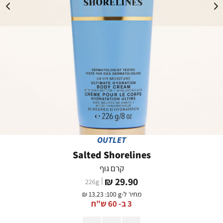
OUTLET
Salted Shorelines
קרם גוף
מחיר
29.90 ₪
226
g
מוצר
מחיר ל-
:100 g
13.23 ₪
3 ב- 60 ש”ח
כמות