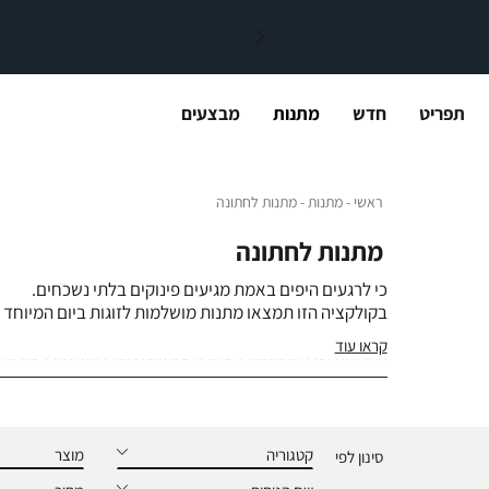
תפריט
חדש
מתנות
מבצעים
ראשי
מתנות
מתנות לחתונה
ראשי
מתנות
מתנות לחתונה
מתנות לחתונה
כי לרגעים היפים באמת מגיעים פינוקים בלתי נשכחים.
בקולקציה הזו תמצאו מתנות מושלמות לזוגות ביום המיוחד 
ולכלה, ואקססוריז שיהפכו כל רגע זוגי למתוק יותר.
קראו עוד
המתנות שלנו עוטפות באהבה – ומושלמות להענקה באירוע, 
מתנות
(
1
)
קטגוריה
מוצר
סינון לפי
לכל המתנות