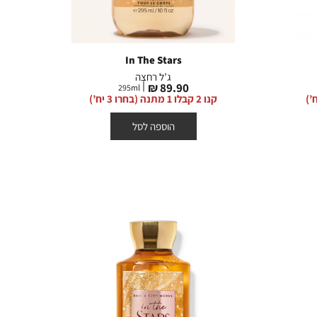
In The Stars
ג’ל רחצה
מחיר
89.90 ₪
295
ml
מוצר
קנו 2 קבלו 1 מתנה (בחרו 3 יח’)
הוספה לסל