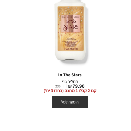
In The Stars
תחליב גוף
מחיר
79.90 ₪
236
ml
מוצר
קנו 2 קבלו 1 מתנה (בחרו 3 יח’)
הוספה לסל