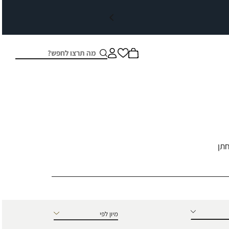
חיפוש
סגור
חתן