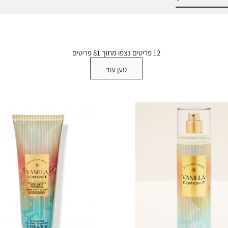
’ל הגייני
Aromatherapy
חמים ועצי
בון ידיים
Men’s
פירותי וקליל
₪8
White Barn
צמחי ופורח
12
פריטים נצפו מתוך
81
פריטים
טען עוד
לי
ב
 לרכב
שם חשמלי
ן קצף
רזים
חד