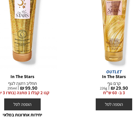
OUTLET
In The Stars
In The Stars
קרם גוף
תחליב רחצה לגוף
מחיר
מחיר
99.90 ₪
29.90 ₪
295
ml
226
g
מוצר
מוצר
3 ב- 60 ש”ח
קנו 2 קבלו 1 מתנה (בחרו 3 יח’)
הוספה לסל
הוספה לסל
יחידות אחרונות במלאי