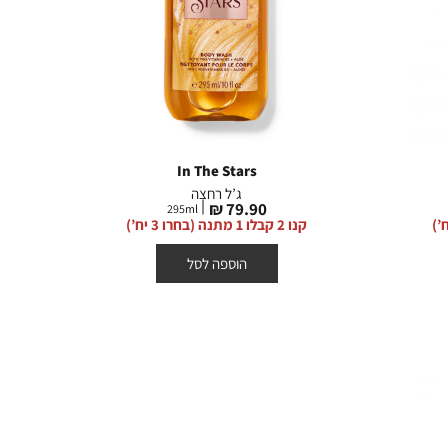
In The Stars
ג’ל רחצה
מחיר
79.90 ₪
295
ml
מוצר
קנו 2 קבלו 1 מתנה (בחרו 3 יח’)
הוספה לסל