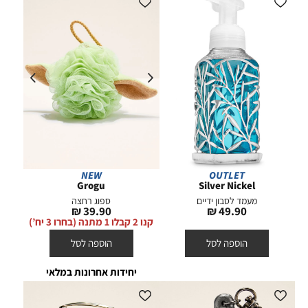
שחיפשתם, אבל היא בול מה שנכון.
NEW
OUTLET
Grogu
Silver Nickel
מעמד לסבון ידיים
ספוג רחצה
מחיר
מחיר
39.90 ₪
49.90 ₪
מוצר
מוצר
קנו 2 קבלו 1 מתנה (בחרו 3 יח’)
הוספה לסל
הוספה לסל
יחידות אחרונות במלאי