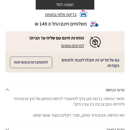
הוספה לסל
בדיקת מלאי בחנויות
משלוחים חינם החל מ 149 ₪
|
משלוחים
חינם
החזרות חינם עם שליח עד הבית!
החל
|
|
לפרטים נוספים
מ
החזרות
החזרות
חינם
149
חינם
עם
₪
גם על פריט זה תוכלו לצבור ולממש
שליח
עם
להתחברות/הצטרפות
עד
|
נקודות
שליח
הבית!
cart
|
עד
product
sales
הבית!
page
support
|
sale
support
(18)
product
פרטי הניחוח
(16)
page
תיאור הניחוח: ברכות מגן עדן! להתעורר לניחוח המתוק של מיץ אננס ורוד
sale
ולזריחה המבצבצת בין עצי הדקל.
support
(16)
תווי הניחוח: אננס ורוד מתוק, סוכר דקלים ונקטר שטוף שמש.
פרטי המוצר