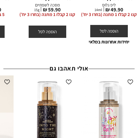
הצטרפות, דמי משלוח וגיפטקארד.
ליפ גלוס
מסכה לשפתיים
מחיר
מחיר
מ
₪
59.90 ₪
49.90 ₪
ההנחות תקפות באתר החברה על המוצרים המשתתפים בלבד, המסומנים
15
g
14
ml
מוצר
מוצר
מ
קנו 2 קבלו 1 מתנה (בחרו 3 יח’)
קנו 2 קבלו 1 מתנה (בחרו 3 יח’)
5 ב- 140 ש”ח סבונים
באתר באותה תווית (סטמפת) הנחה.
הוספה לסל
הוספה לסל
יחידות אחרונות במלאי
אולי תאהבו גם