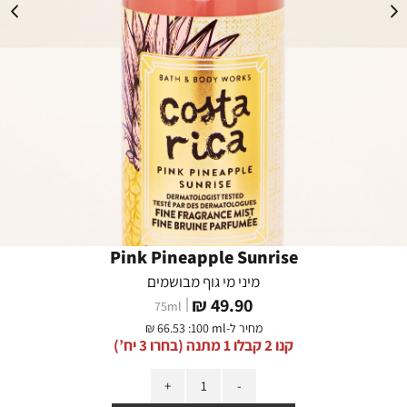
Pink Pineapple Sunrise
מיני מי גוף מבושמים
מחיר
49.90 ₪
75
ml
מוצר
מחיר ל-
:100 ml
66.53 ₪
קנו 2 קבלו 1 מתנה (בחרו 3 יח’)
כמות