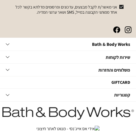
אני מאשר/ת לקבל מבצעים, עדכונים ופרסומים מדלתא בקשר לכל
אחד ממותגי הקבוצה במייל, SMS ושאר ערוצי המדיה.
|
|
|
|
באנר
באנר
באנר
באנר
אייקונים
אייקונים
אייקונים
אייקונים
Bath
Bath & Body Works
סושיאל
סושיאל
סושיאל
סושיאל
&
(262)
(262)
(262)
(262)
Body
שירות
אודות
שירות לקוחות
Works
לקוחות
תקנון
משלוחים
צור קשר
משלוחים והחזרות
תקנון מועדון
והחזרות
שאלות ותשובות
מועדון לקוחות
משלוחים
GIFTCARD
הסדרי נגישות
החלפות והחזרות
קטגוריות
קטגוריות
מדיניות פרטיות
ביטול עסקה
טיפוח גוף
דרושים במטה
מעקב משלוחים
סבוני ידיים
דרושים בחנויות
החזרות עם שליח
נרות ובישום הבית
קשרי משקיעים
טיפוח לגבר
חנויות