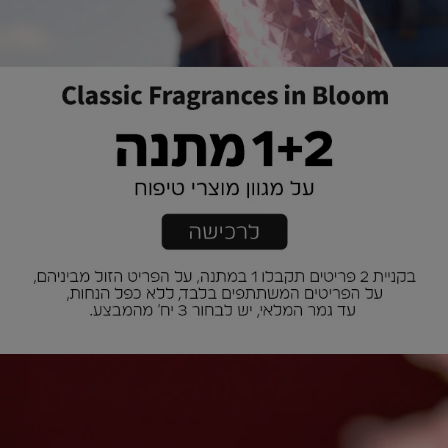
|
אנר
באנר
אשי
ראשי
רות
נרות
דש
חדש