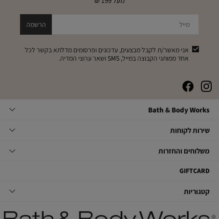
מעל 199 ₪
מייל
הרשמה
אני מאשר/ת לקבל מבצעים, עדכונים ופרסומים מדלתא בקשר לכל
אחד ממותגי הקבוצה במייל, SMS ושאר ערוצי המדיה.
|
|
|
|
באנר
באנר
באנר
באנר
אייקונים
אייקונים
אייקונים
אייקונים
Bath
Bath & Body Works
סושיאל
סושיאל
סושיאל
סושיאל
&
(262)
(262)
(262)
(262)
Body
שירות
אודות
שירות לקוחות
Works
לקוחות
תקנון
משלוחים
צור קשר
משלוחים והחזרות
תקנון מועדון
והחזרות
שאלות ותשובות
מועדון לקוחות
משלוחים
GIFTCARD
הסדרי נגישות
החלפות והחזרות
קטגוריות
קטגוריות
מדיניות פרטיות
ביטול עסקה
טיפוח גוף
דרושים במטה
מעקב משלוחים