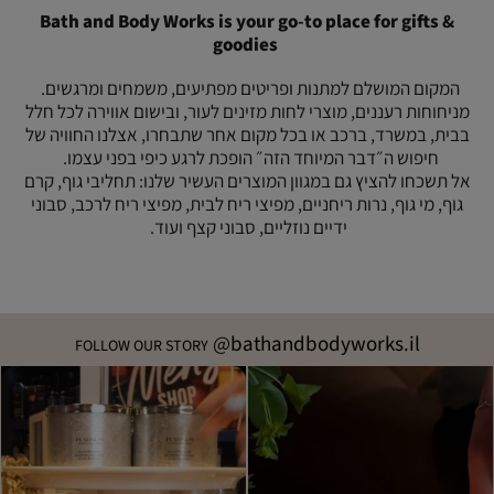
this
more
|
Bath and Body Works is your go-to place for gifts &
way
good
more
(8)
goodies
good
things,
things,
this
this
המקום המושלם למתנות ופריטים מפתיעים, משמחים ומרגשים.
way
way
מניחוחות רעננים, מוצרי לחות מזינים לעור, ובישום אווירה לכל חלל
(8)
(8)
בבית, במשרד, ברכב או בכל מקום אחר שתבחרו, אצלנו החוויה של
חיפוש ה״דבר המיוחד הזה״ הופכת לרגע כיפי בפני עצמו.
אל תשכחו להציץ גם במגוון המוצרים העשיר שלנו: תחליבי גוף, קרם
גוף, מי גוף, נרות ריחניים, מפיצי ריח לבית, מפיצי ריח לרכב, סבוני
ידיים נוזליים, סבוני קצף ועוד.
@bathandbodyworks.il
FOLLOW OUR STORY