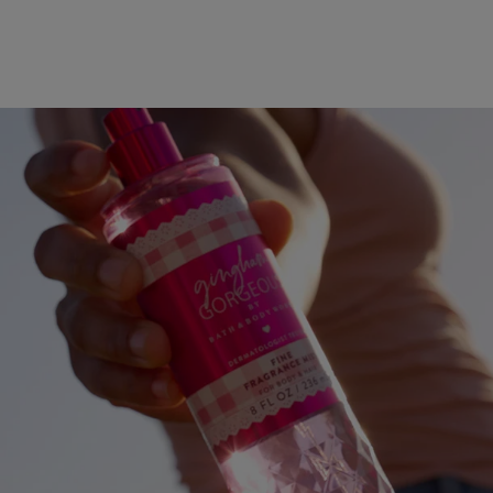
|
יפוח
טיפוח
1+2
1+
'פניז
ג'פניז
(91)
(91