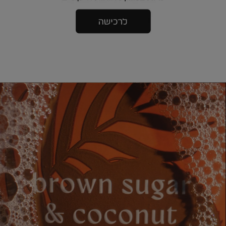
|
אנר
באנר
בוני
סבוני
דיים
ידיים
5
ב
140
14
ח
שח
(190)
(19