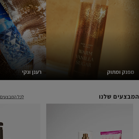
y
by
by
b
t
scent
scent
scen
)
(342)
(342)
(342
מפנק ומתוק
רענן ונקי
המבצעים שלנו
לכל המבצעים