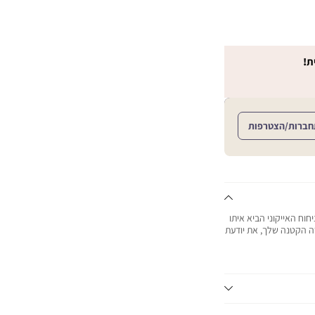
ת!
חברות/הצטרפות
ית ואהובה. מאז הופעותו ב- 2006, הניחוח האייקוני הביא איתו
רה הקטנה שלך, את יודעת
 רכות ומטופחות.