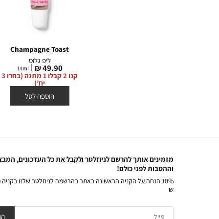
NEW
Champagne Toast
Confetti Cake Pop
St
שמן שפתיים
ליפ גלוס
מחיר
מחיר
49.90 ₪
69.90 ₪
14
ml
2.5
g
2
מוצר
מוצר
קנו 2 קבלו 1 מתנה (בחרו 3
קנו 2 קבלו 1 מתנה (בחרו 3
קנו 2 קבלו 1 מתנה (בחרו 3
יח’)
יח’)
הוספה לסל
הוספה לסל
מזמינים אותך להרשם לניוזלטר ולקבל את כל העדכונים, המבצ
וההטבות לפני כולם!
₪
מייל
הר