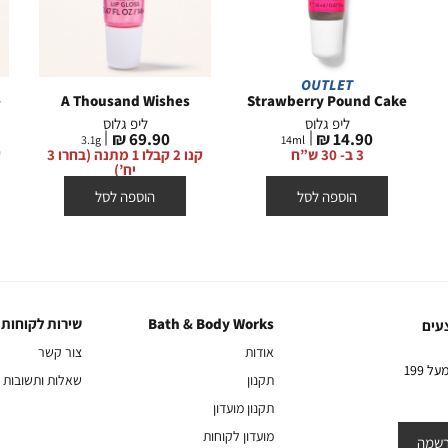
OUTLET
e
A Thousand Wishes
Strawberry Pound Cake
ליפ גלוס
ליפ גלוס
מחיר
מחיר
69.90 ₪
14.90 ₪
3.1
g
14
ml
מוצר
מוצר
3 ב- 30 ש”ח
קנו 2 קבלו 1 מתנה (בחרו 3
יח’)
הוספה לסל
הוספה לסל
Bath & Body Works
שירות לקוחות
Bath
שירות
עים
&
לקוחות
אודות
צור קשר
Body
10% הנחה על הקניה הראשונה באתר בהרשמה לניוזלטר שלנו בקניה מעל 199
תקנון
שאלות ותשובות
Works
תקנון מועדון
מועדון לקוחות
שמה