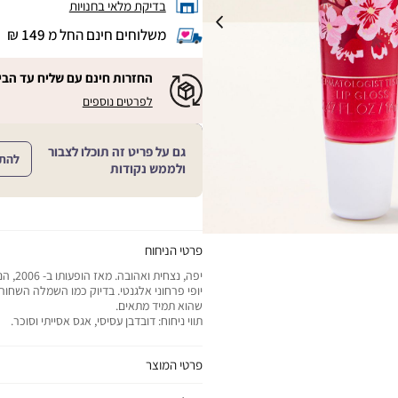
בדיקת מלאי בחנויות
משלוחים חינם החל מ 149 ₪
|
משלוחים
חינם
החזרות חינם עם שליח עד הבי
החל
|
|
לפרטים נוספים
מ
החזרות
החזרות
חינם
149
חינם
עם
₪
שליח
עם
גם על פריט זה תוכלו לצבור
עד
להת
|
שליח
ולממש נקודות
הבית!
cart
|
עד
product
sales
הבית!
page
support
|
sale
support
(18)
product
(16)
page
פרטי הניחוח
sale
יפה, נצח
support
יופי פרחוני אלגנטי. בדיוק כמו השמלה השחו
(16)
שהוא תמיד מתאים.
תווי ניחוח: דובדבן עסיסי, אגס אסייתי וסוכר.
פרטי המוצר
יתרונות המוצר: מזין את השפתיים ומשאיר אותן