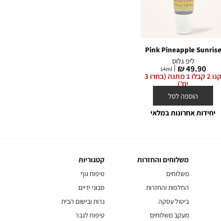
ade
Pink Pineapple Sunrise
Pink Pineapple Sunris
ליפ גלוס
מסכה לשפתיים
מחיר
מחיר
מח
0 ₪
59.90 ₪
49.90 ₪
15
g
14
ml
מוצר
מוצר
מו
קנו 2 קבלו 1 מתנה (בחרו 3
קנו 2 קבלו 1 מתנה (בחרו 3
יח’)
יח’)
הוספה לסל
הוספה לסל
יחידות אחרונות במלאי
משלוחים והחזרות
קטגוריות
משלוחים
קטגוריות
והחזרות
משלוחים
טיפוח גוף
החלפות והחזרות
סבוני ידיים
ביטול עסקה
נרות ובישום הבית
מעקב משלוחים
טיפוח לגבר