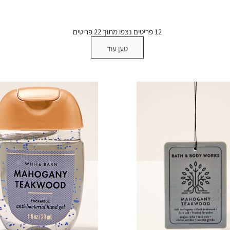
₪251
White Barn
12
פריטים נצפו מתוך
22
פריטים
ב
טען עוד
 לרכב
שם חשמלי
ן קצף
רזים
חד
ג’ל
 קצף
י לידיים