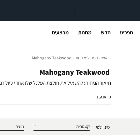
תפריט
חדש
מתנות
מבצעים
ראשי
קניה לפי ניחוח
ogany Teakwood
ראשי
קניה לפי ניחוח
Mahogany Teakwood
Mahogany Teakwood
תיאור הניחוח: להשאיל את חולצת הפלנל שלו אחרי טיול רגל
תווי הניחוח: עצי מהוגני, עץ טיק שחור ולבנדר.
קראו עוד
קניה לפי ניחוח
(
1
)
קטגוריה
מוצר
סינון לפי
הנמכרים ביותר
Sun-Drenched Linen &
בישום
ג’ל הגייני 