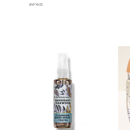
22
פריטים
₪8