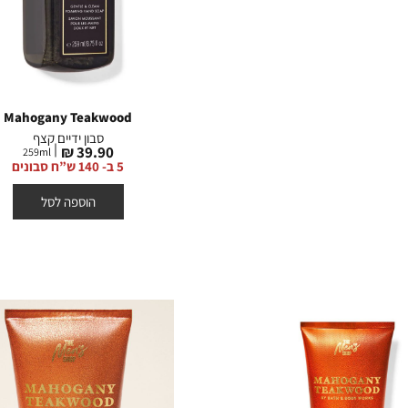
Mahogany Teakwood
סבון ידיים קצף
מחיר
39.90 ₪
259
ml
מוצר
5 ב- 140 ש”ח סבונים
הוספה לסל