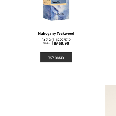
Mahogany Teakwood
מילוי לסבון ידיים קצף
מחיר
69.90 ₪
946
ml
מוצר
הוספה לסל