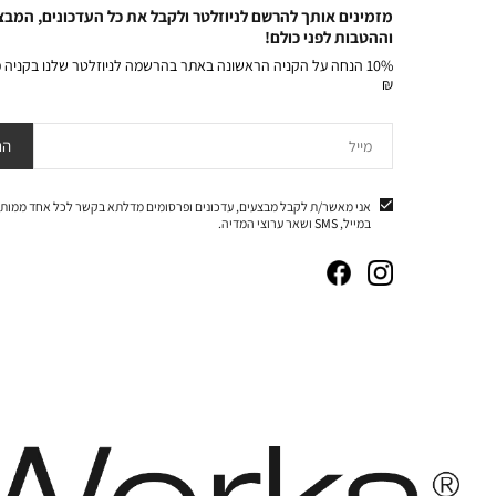
מזמינים אותך להרשם לניוזלטר ולקבל את כל העדכונים, המבצ
וההטבות לפני כולם!
₪
מייל
הר
אני מאשר/ת לקבל מבצעים, עדכונים ופרסומים מדלתא בקשר לכל אחד ממותג
במייל, SMS ושאר ערוצי המדיה.
|
|
|
|
באנר
באנר
באנר
באנר
אייקונים
אייקונים
אייקונים
אייקונים
סושיאל
סושיאל
סושיאל
סושיאל
(262)
(262)
(262)
(262)