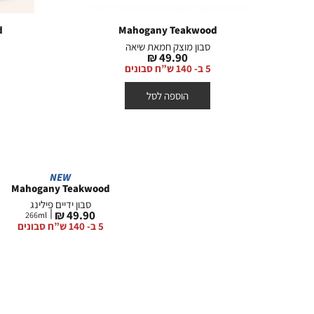
קולון
חמים ועצי
קרם גוף
פירותי וקליל
d
Mahogany Teakwood
סבון מוצק חמאת שיאה
צמחי ופורח
מחיר
49.90 ₪
מוצר
5 ב- 140 ש”ח סבונים
Vanilla Favorites
הוספה לסל
NEW
Mahogany Teakwood
סבון ידיים פילינג
מחיר
49.90 ₪
266
ml
מוצר
5 ב- 140 ש”ח סבונים