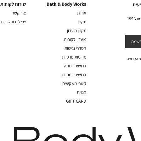
Bath & Body Works
שירות לקוחות
Bath
שירות
עים
&
לקוחות
אודות
צור קשר
Body
10% הנחה על הקניה הראשונה באתר בהרשמה לניוזלטר שלנו בקניה מעל 199
תקנון
שאלות ותשובות
Works
תקנון מועדון
מועדון לקוחות
שמה
הסדרי נגישות
מדיניות פרטיות
י הקבוצה
דרושים במטה
דרושים בחנויות
קשרי משקיעים
חנויות
GIFT CARD