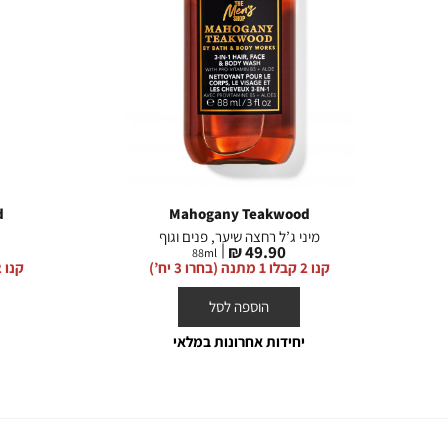
d
Mahogany Teakwood
מיני ג’ל רחצה שיער, פנים וגוף
מחיר
49.90 ₪
88
ml
מוצר
קנו 2 קבלו 1 מתנה (בחרו 3 יח’)
קנו 2 קבלו 1 מתנה (בחרו 3 יח’)
הוספה לסל
יחידות אחרונות במלאי