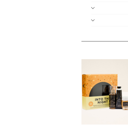
 תחילתה של התקופה
ר אותו בקלות באתר
מכיל: תחליב גוף (236 מ”ל), ג’ל רחצה (295 מ”ל), מי גוף (236 מ”ל)
דית
ל הזול מביניהם. יש
בטופס ההחזרות ושליח
שתתפים בלבד, ללא כפל
).
תתפים בלבד, ללא
ליח פעם אחת בלבד בכל
 הפריטים המשתתפים
- יש לבחור 2 יחידות מהמגוון. על
ת, עד גמר המלאי.
טים המשתתפים בלבד,
ם המשתתפים בלבד,
על המגוון שבמבצע, ללא כפל מבצעים, עד גמר המלאי, מינ' 50,000 יח'
יה זו.
נחת קופון אינה חלה על
 המשתתפים בלבד,
נחה.