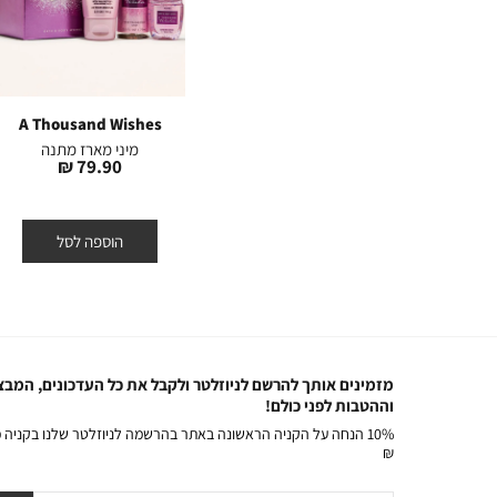
NEW
A Thousand Wishes
Japanese Cherry
A T
Blossom
ה
מיני מארז מתנה
מיני מארז מתנה
מחיר
79.90 ₪
מחיר
79.90 ₪
מוצר
מוצר
הוספה לסל
הוספה לסל
יחידות אחרונות במלאי
מזמינים אותך להרשם לניוזלטר ולקבל את כל העדכונים, המבצ
וההטבות לפני כולם!
₪