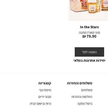
erry
Champagne Toast
In the Stars
מיני מארז מתנה
מארז מתנה
מי
מחיר
מחיר
199.90 ₪
79.90 ₪
מוצר
מוצר
הוספה לסל
הוספה לסל
יחידות אחרונות במלאי
משלוחים והחזרות
קטגוריות
משלוחים
קטגוריות
והחזרות
משלוחים
טיפוח גוף
החלפות והחזרות
סבוני ידיים
ביטול עסקה
נרות ובישום הבית