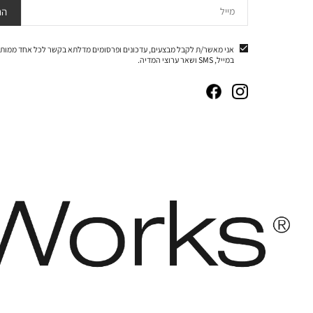
מייל
הר
אני מאשר/ת לקבל מבצעים, עדכונים ופרסומים מדלתא בקשר לכל אחד ממותג
במייל, SMS ושאר ערוצי המדיה.
|
|
|
|
באנר
באנר
באנר
באנר
אייקונים
אייקונים
אייקונים
אייקונים
סושיאל
סושיאל
סושיאל
סושיאל
(262)
(262)
(262)
(262)