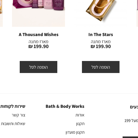
A Thousand Wishes
In The Stars
מארז מתנה
מארז מתנה
מחיר
מחיר
199.90 ₪
199.90 ₪
מוצר
מוצר
הוספה לסל
הוספה לסל
Bath & Body Works
שירות לקוחות
Bath
שירות
עים
&
לקוחות
אודות
צור קשר
Body
10% הנחה על הקניה הראשונה באתר בהרשמה לניוזלטר שלנו בקניה מעל 199
תקנון
שאלות ותשובות
Works
תקנון מועדון