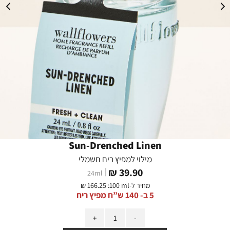
Sun-Drenched Linen
מילוי למפיץ ריח חשמלי
מחיר
39.90 ₪
24
ml
מוצר
מחיר ל-
:100 ml
166.25 ₪
5 ב- 140 ש”ח מפיץ ריח
כמות