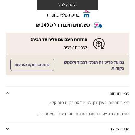
הוספה לסל
בדיקת מלאי בחנויות
משלוחים חינם החל מ 149 ₪
|
משלוחים
חינם
החזרות חינם עם שליח עד הבית!
החל
|
|
לפרטים נוספים
מ
החזרות
החזרות
חינם
149
חינם
עם
₪
גם על פריט זה תוכלו לצבור ולממש
שליח
עם
להתחברות/הצטרפות
עד
|
נקודות
שליח
הבית!
cart
|
עד
product
sales
הבית!
page
support
|
sale
support
(18)
product
פרטי הניחוח
(16)
page
תיאור הניחוח: רענן ונקי כמו כביסה נקייה ביום קיצי.
sale
support
תווי הניחוח: מצעים נקיים ורעננים, תפוח פריך ומאסק רך .
(16)
פרטי המוצר