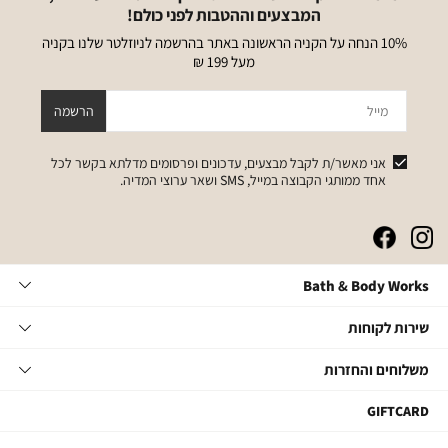
המבצעים וההטבות לפני כולם!
10% הנחה על הקניה הראשונה באתר בהרשמה לניוזלטר שלנו בקניה
מעל 199 ₪
מייל
הרשמה
אני מאשר/ת לקבל מבצעים, עדכונים ופרסומים מדלתא בקשר לכל
אחד ממותגי הקבוצה במייל, SMS ושאר ערוצי המדיה.
|
|
|
|
באנר
באנר
באנר
באנר
אייקונים
אייקונים
אייקונים
אייקונים
Bath
Bath & Body Works
סושיאל
סושיאל
סושיאל
סושיאל
&
(262)
(262)
(262)
(262)
Body
שירות
אודות
שירות לקוחות
Works
לקוחות
תקנון
משלוחים
צור קשר
משלוחים והחזרות
תקנון מועדון
והחזרות
שאלות ותשובות
מועדון לקוחות
משלוחים
GIFTCARD
הסדרי נגישות
החלפות והחזרות
קטגוריות