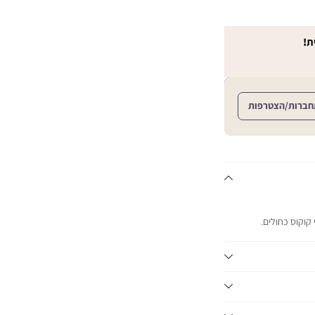
ת!
חברות/הצטרפות
 קוקוס כחולים.
 וממושך.