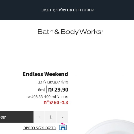
החזרות חינם עם שליח עד הבית
|
|
החזרות
חינם
החזרות
החזרות
עם
חינם
חינם
עם
עם
שליח
עד
שליח
שליח
עד
עד
הבית
הבית
הבית
|
|
כב
סייל
סייל
סטריפ
סטריפ
עליון
עליון
Endless Weekend
(2)
(2)
מילוי למבשם לרכב
מחיר
29.90 ₪
6
ml
מוצר
מחיר ל-
:100 ml
498.33 ₪
3 ב- 60 ש”ח
כמות
הוספ
בדיקת מלאי בחנויות