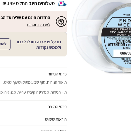
משלוחים חינם החל מ 149 ₪
|
משלוחים
חינם
החזרות חינם עם שליח עד הבי
החל
|
|
לפרטים נוספים
מ
החזרות
החזרות
חינם
149
חינם
עם
₪
שליח
עם
גם על פריט זה תוכלו לצבור
עד
להת
|
שליח
ולממש נקודות
הבית!
cart
|
עד
product
sales
הבית!
page
support
|
sale
support
(18)
product
(16)
page
פרטי הניחוח
sale
תיאור הניחוח: סוף שבוע מתוק ושטוף שמש.
support
(16)
תווי הניחוח: מנדרינה קיצית טרייה, מגנוליה ומי
פרטי המוצר
יתרונות המוצר: ממלא את הרכב בניחוח מורגש
הוראות שימוש
כל הסיבות להתאהב:
כיצד להשתמש במעמד למבשם לרכב שלנו: