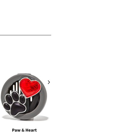
NEW
Paw & Heart
Grogu
Black