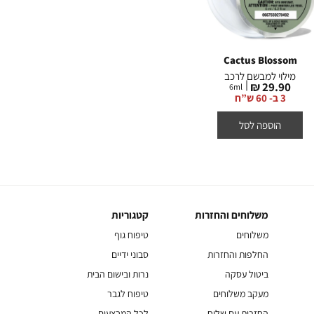
OUTLET
Sunrise
Waikiki Beach Coconut
Cactus Blossom
מילוי למבשם לרכב
מילוי למבשם לרכב
מיל
מחיר
מחיר
מח
 ₪
14.90 ₪
29.90 ₪
6
ml
6
ml
מוצר
מוצר
מו
3 ב- 60 ש”ח
3 ב- 30 ש”ח
3 ב- 0
הוספה לסל
הוספה לסל
משלוחים והחזרות
קטגוריות
משלוחים
קטגוריות
והחזרות
משלוחים
טיפוח גוף
החלפות והחזרות
סבוני ידיים
ביטול עסקה
נרות ובישום הבית
מעקב משלוחים
טיפוח לגבר
החזרות עם שליח
לכל המבצעים