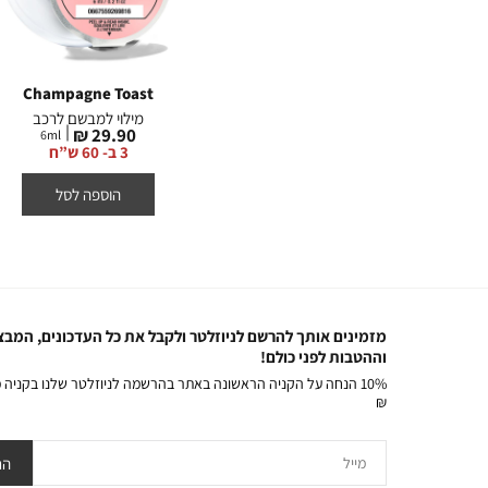
Champagne Toast
Champagne Toast
Fr
כב
מבשם נייר לרכב
מילוי למבשם לרכב
מחיר
מחיר
29.90 ₪
29.90 ₪
6
ml
6
מוצר
מוצר
3 ב- 60 ש”ח
3 ב- 60 ש”ח
הוספה לסל
הוספה לסל
מזמינים אותך להרשם לניוזלטר ולקבל את כל העדכונים, המבצ
וההטבות לפני כולם!
₪
מייל
הר