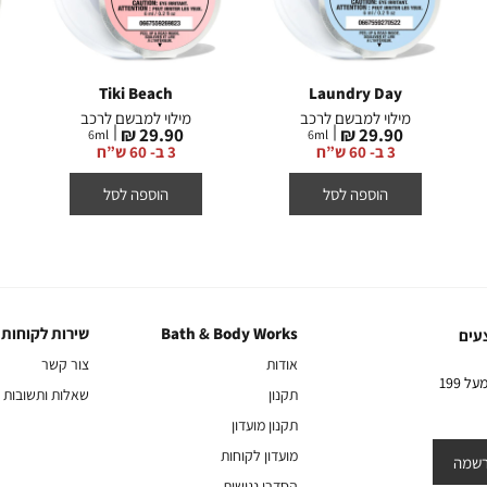
Tiki Beach
Laundry Day
מילוי למבשם לרכב
מילוי למבשם לרכב
מחיר
מחיר
29.90 ₪
29.90 ₪
6
ml
6
ml
מוצר
מוצר
3 ב- 60 ש”ח
3 ב- 60 ש”ח
הוספה לסל
הוספה לסל
Bath & Body Works
שירות לקוחות
Bath
שירות
עים
&
לקוחות
אודות
צור קשר
Body
10% הנחה על הקניה הראשונה באתר בהרשמה לניוזלטר שלנו בקניה מעל 199
תקנון
שאלות ותשובות
Works
תקנון מועדון
מועדון לקוחות
שמה
הסדרי נגישות