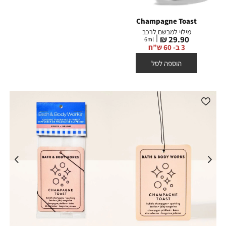
Champagne Toast
מילוי למבשם לרכב
מחיר
29.90 ₪
6
ml
מוצר
3 ב- 60 ש”ח
הוספה לסל