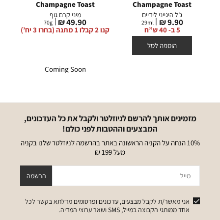
Champagne Toast
Champagne Toast
ג’ל היגייני לידיים
מיני קרם גוף
מחיר
מחיר
49.90 ₪
9.90 ₪
70
g
29
ml
מוצר
מוצר
5 ב- 40 ש”ח
קנו 2 קבלו 1 מתנה (בחרו 3 יח’)
הוספה לסל
Coming Soon
מזמינים אותך להרשם לניוזלטר ולקבל את כל העדכונים,
המבצעים וההטבות לפני כולם!
10% הנחה על הקניה הראשונה באתר בהרשמה לניוזלטר שלנו בקניה
מעל 199 ₪
מייל
הרשמה
אני מאשר/ת לקבל מבצעים, עדכונים ופרסומים מדלתא בקשר לכל
אחד ממותגי הקבוצה במייל, SMS ושאר ערוצי המדיה.