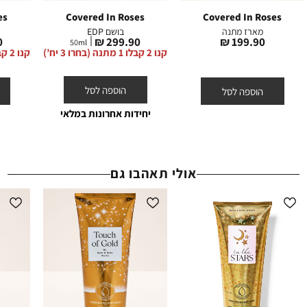
OUTLET
- קופון משפיענים אינו חל על קטגוריה זו.
קופונים - ניתן לממש קופון אחד בהזמנה. הנחת קופון אינה חלה על דמי
es
Covered In Roses
Covered In Roses
הצטרפות, דמי משלוח וגיפטקארד.
מארז מתנה
בושם EDP
מחיר
מחיר
מ
₪
299.90 ₪
199.90 ₪
ההנחות תקפות באתר החברה על המוצרים המשתתפים בלבד, המסומנים
50
ml
מוצר
מוצר
מ
קנו 2 קבלו 1 מתנה (בחרו 3 יח’)
קנו 2 קבלו 1 מתנה (בחרו 3 יח’)
באתר באותה תווית (סטמפת) הנחה.
הוספה לסל
הוספה לסל
יחידות אחרונות במלאי
אולי תאהבו גם