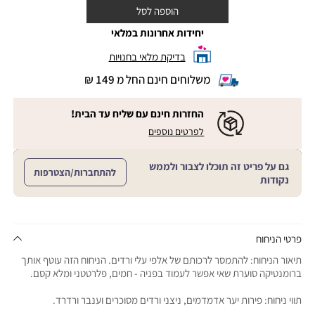
הוספה לסל
יחידות אחרונות במלאי
בדיקת מלאי בחנויות
משלוחים חינם החל מ 149 ₪
|
משלוחים
חינם
החזרות חינם עם שליח עד הבית!
החל
|
|
לפרטים נוספים
מ
החזרות
החזרות
חינם
149
חינם
עם
₪
גם על פריט זה תוכלו לצבור ולממש
שליח
עם
להתחברות/הצטרפות
עד
|
נקודות
שליח
הבית!
cart
|
עד
product
sales
הבית!
page
support
|
sale
support
(18)
product
פרטי הניחוח
(16)
page
תיאור הניחוח: להתמסר לרכותם של אלפי עלי ורדים. הניחוח הזה עוטף אותך
sale
ברומנטיקה סוערת שאי אפשר לעמוד בפניה - חמים, פלרטטני ומלא קסם.
support
(16)
תווי ניחוח: פירות יער אדמדמים, ניצני ורדים מסוכרים וענבר ורדרד.