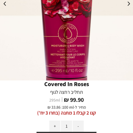
Covered In Roses
תחליב רחצה לגוף
מחיר
99.90 ₪
295
ml
מוצר
מחיר ל-
:100 ml
33.86 ₪
קנו 2 קבלו 1 מתנה (בחרו 3 יח’)
כמות