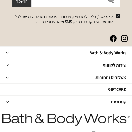
מייל
הרשמה
אני מאשר/ת לקבל מבצעים, עדכונים ופרסומים מדלתא בקשר לכל
אחד ממותגי הקבוצה במייל, SMS ושאר ערוצי המדיה.
|
|
|
|
באנר
באנר
באנר
באנר
אייקונים
אייקונים
אייקונים
אייקונים
Bath
Bath & Body Works
סושיאל
סושיאל
סושיאל
סושיאל
&
(262)
(262)
(262)
(262)
Body
שירות
אודות
שירות לקוחות
Works
לקוחות
תקנון
משלוחים
צור קשר
משלוחים והחזרות
תקנון מועדון
והחזרות
שאלות ותשובות
מועדון לקוחות
משלוחים
GIFTCARD
הסדרי נגישות
החלפות והחזרות
קטגוריות
קטגוריות
מדיניות פרטיות
ביטול עסקה
טיפוח גוף
דרושים במטה
מעקב משלוחים
סבוני ידיים
דרושים בחנויות
החזרות עם שליח
נרות ובישום הבית
קשרי משקיעים